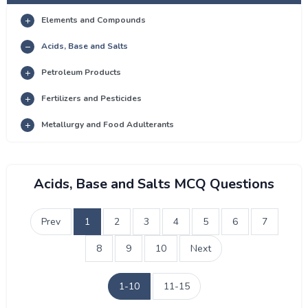
Elements and Compounds
Acids, Base and Salts
Petroleum Products
Fertilizers and Pesticides
Metallurgy and Food Adulterants
Acids, Base and Salts MCQ Questions
Prev
1
2
3
4
5
6
7
8
9
10
Next
1-10
11-15