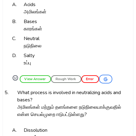
A.
Acids
அமிலங்கள்
B.
Bases
காரங்கள்
C.
Neutral
நடுநிலை
D.
Salty
உப்பு
😑
View Answer
Rough Work
Error
5.
What process is involved in neutralizing acids and
bases?
அமிலங்கள் மற்றும் தளங்களை நடுநிலையாக்குவதில்
என்ன செயல்முறை ஈடுபட்டுள்ளது?
A.
Dissolution