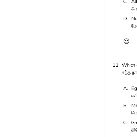
C.
Al
அன
D.
No
மே
😑
11.
Which c
எந்த ந
A.
Eg
எக
B.
Me
மெ
C.
Gr
கி