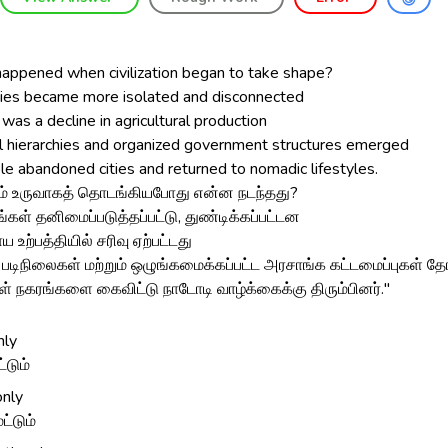
appened when civilization began to take shape?
eties became more isolated and disconnected
e was a decline in agricultural production
ial hierarchies and organized government structures emerged
le abandoned cities and returned to nomadic lifestyles.
ம் உருவாகத் தொடங்கியபோது என்ன நடந்தது?
ங்கள் தனிமைப்படுத்தப்பட்டு, துண்டிக்கப்பட்டன
ாய உற்பத்தியில் சரிவு ஏற்பட்டது
ூக படிநிலைகள் மற்றும் ஒழுங்கமைக்கப்பட்ட அரசாங்க கட்டமைப்புகள் 
கள் நகரங்களை கைவிட்டு நாடோடி வாழ்க்கைக்கு திரும்பினர்."
nly
ட்டும்
 only
 மட்டும்