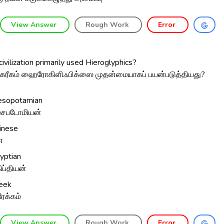
View Answer
Rough Work
Error
ivilization primarily used Hieroglyphics?
ாகரீகம் ஹைரோகிளிஃபிக்ஸை முதன்மையாகப் பயன்படுத்தியது?
sopotamian
சபடோமியன்
inese
ன
yptian
ிப்தியன்
eek
ரேக்கம்
View Answer
Rough Work
Error