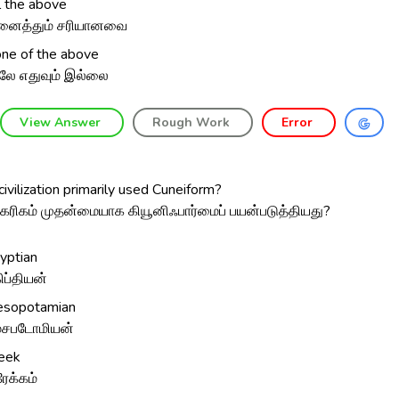
l the above
ைத்தும் சரியானவை
ne of the above
லே எதுவும் இல்லை
View Answer
Rough Work
Error
ivilization primarily used Cuneiform?
ாகரிகம் முதன்மையாக கியூனிஃபார்மைப் பயன்படுத்தியது?
yptian
ிப்தியன்
sopotamian
சபடோமியன்
eek
ரேக்கம்