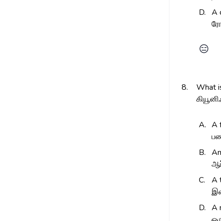
D.
A 
ரோ
😑
8.
What i
கியூனி
A.
A 
பண
B.
An
ஆப
C.
A 
இட
D.
A 
ஒர