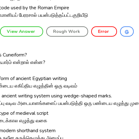
code used by the Roman Empire
மானியப் பேரரசால் பயன்படுத்தப்பட்டகுறியீடு
View Answer
Rough Work
Error
s Cuneiform?
ஃபார்ம் என்றால் என்ன?
form of ancient Egyptian writing
்டைய எகிப்திய எழுத்தின் ஒரு வடிவம்
 ancient writing system using wedge-shaped marks.
்பு வடிவ அடையாளங்களைப் பயன்படுத்தி ஒரு பண்டைய எழுத்து மு
type of medieval script
ைக்கால எழுத்து வகை
modern shorthand system
ு நவீன சுருக்கெழுத்து அமைப்பு