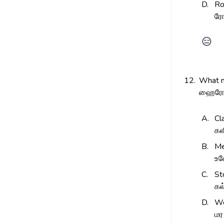
D.
R
ர
😑
12.
What m
ஹைரோகி
A.
Cl
கள
B.
Me
உல
C.
St
கல்
D.
Wo
மர