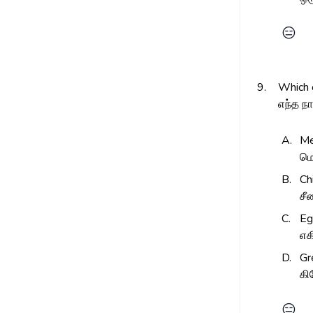
😑
9.
Which c
எந்த ந
A.
Me
மெ
B.
Ch
சீ
C.
Eg
எக
D.
Gr
கி
😑