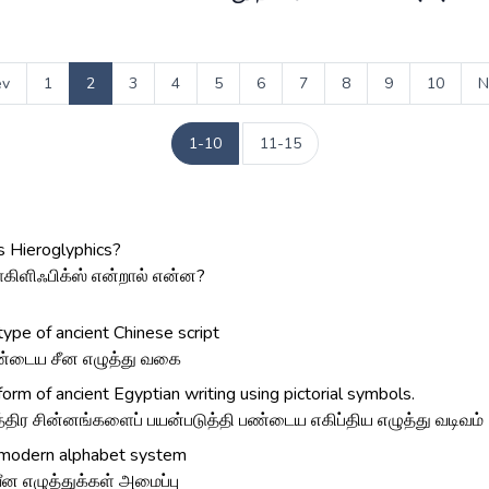
ev
1
2
3
4
5
6
7
8
9
10
N
1-10
11-15
s Hieroglyphics?
ளிஃபிக்ஸ் என்றால் என்ன?
type of ancient Chinese script
்டைய சீன எழுத்து வகை
form of ancient Egyptian writing using pictorial symbols.
த்திர சின்னங்களைப் பயன்படுத்தி பண்டைய எகிப்திய எழுத்து வடிவம்
modern alphabet system
ீன எழுத்துக்கள் அமைப்பு