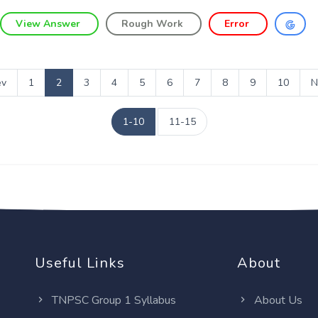
View Answer
Rough Work
Error
ev
1
2
3
4
5
6
7
8
9
10
N
1-10
11-15
Useful Links
About
TNPSC Group 1 Syllabus
About Us