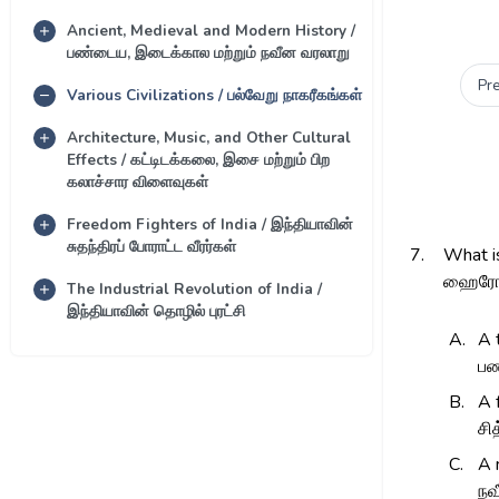
Ancient, Medieval and Modern History /
பண்டைய, இடைக்கால மற்றும் நவீன வரலாறு
Pr
Various Civilizations / பல்வேறு நாகரீகங்கள்
Architecture, Music, and Other Cultural
Effects / கட்டிடக்கலை, இசை மற்றும் பிற
கலாச்சார விளைவுகள்
Freedom Fighters of India / இந்தியாவின்
சுதந்திரப் போராட்ட வீரர்கள்
7.
What i
ஹைரோகி
The Industrial Revolution of India /
இந்தியாவின் தொழில் புரட்சி
A.
A 
பண
B.
A 
சி
C.
A 
நவ