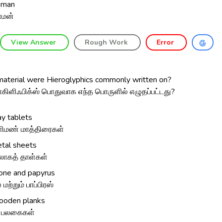
oman
ோமன்
View Answer
Rough Work
Error
aterial were Hieroglyphics commonly written on?
ளிஃபிக்ஸ் பொதுவாக எந்த பொருளில் எழுதப்பட்டது?
ay tablets
ிமண் மாத்திரைகள்
tal sheets
ோகத் தாள்கள்
one and papyrus
 மற்றும் பாப்பிரஸ்
oden planks
 பலகைகள்