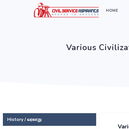
HOME
Various Civiliz
History / வரலாறு
Vari