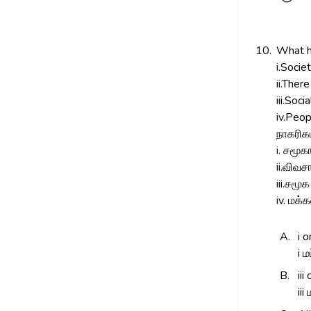
10.
What h
i.Soci
ii.Ther
iii.Soc
iv.Peop
நாகரிக
i. சமூக
ii.விவச
iii.சம
iv. மக்
A.
i o
i ம
B.
iii
iii