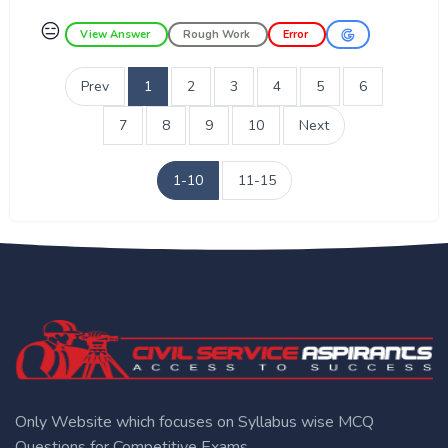
😑
View Answer
Rough Work
Error
Prev
1
2
3
4
5
6
7
8
9
10
Next
1-10
11-15
Only Website which focuses on Syllabus wise MCQ
Questions for Competitive Exams.