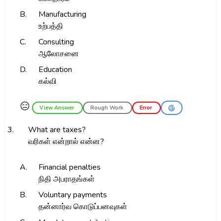
B.
Manufacturing
உற்பத்தி
C.
Consulting
ஆலோசனை
D.
Education
கல்வி
😑
View Answer
Rough Work
Error
3.
What are taxes?
வரிகள் என்றால் என்ன?
A.
Financial penalties
நிதி அபராதங்கள்
B.
Voluntary payments
தன்னார்வ கொடுப்பனவுகள்