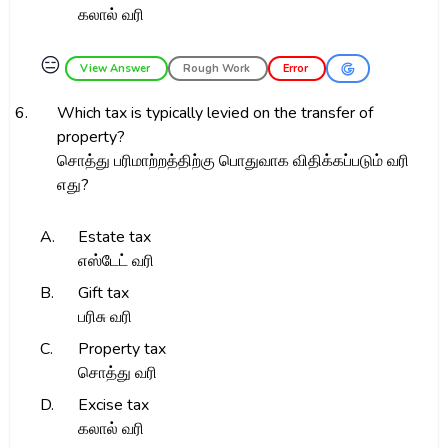
கலால் வரி
😑
View Answer
Rough Work
Error
6.
Which tax is typically levied on the transfer of
property?
சொத்து பரிமாற்றத்திற்கு பொதுவாக விதிக்கப்படும் வரி
எது?
A.
Estate tax
எஸ்டேட் வரி
B.
Gift tax
பரிசு வரி
C.
Property tax
சொத்து வரி
D.
Excise tax
கலால் வரி