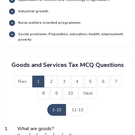
Industrial growth
Rural welfare oriented programmes
Social problems-Population, education, health, employment,
poverty
Goods and Services Tax MCQ Questions
Prev
1
2
3
4
5
6
7
8
9
10
Next
1-10
11-15
1.
What are goods?