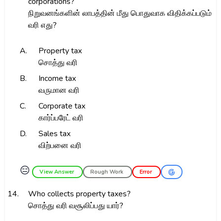
corporations?
நிறுவனங்களின் லாபத்தின் மீது பொதுவாக விதிக்கப்படும்
வரி எது?
A.
Property tax
சொத்து வரி
B.
Income tax
வருமான வரி
C.
Corporate tax
கார்ப்பரேட் வரி
D.
Sales tax
விற்பனை வரி
😑
View Answer
Rough Work
Error
14.
Who collects property taxes?
சொத்து வரி வசூலிப்பது யார்?