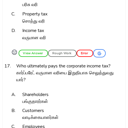
பரிசு வரி
C.
Property tax
சொத்து வரி
D.
Income tax
வருமான வரி
😑
View Answer
Rough Work
Error
17.
Who ultimately pays the corporate income tax?
கார்ப்பரேட் வருமான வரியை இறுதியாக செலுத்துவது
யார்?
A.
Shareholders
பங்குதாரர்கள்
B.
Customers
வாடிக்கையாளர்கள்
C.
Employees