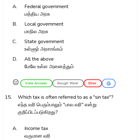
A.
Federal government
மத்திய அரசு
B.
Local government
மாநில அரசு
C.
State government
உள்ளூர் அரசாங்கம்
D.
All the above
மேலே உள்ள அனைத்தும்
😑
View Answer
Rough Work
Error
15.
Which tax is often referred to as a "sin tax"?
எந்த வரி பெரும்பாலும் "பாவ வரி" என்று
குறிப்பிடப்படுகிறது?
A.
Income tax
வருமான வரி