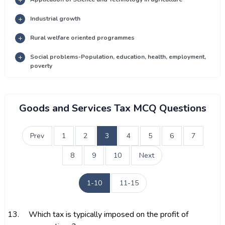
Industrial growth
Rural welfare oriented programmes
Social problems-Population, education, health, employment,
poverty
Goods and Services Tax MCQ Questions
Prev
1
2
3
4
5
6
7
8
9
10
Next
1-10
11-15
13.
Which tax is typically imposed on the profit of