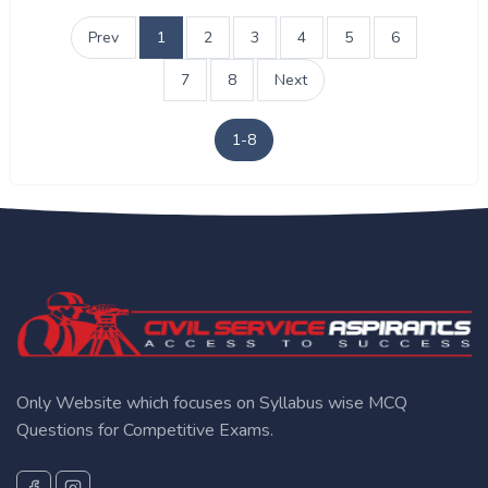
Prev
1
2
3
4
5
6
7
8
Next
1-8
Only Website which focuses on Syllabus wise MCQ
Questions for Competitive Exams.