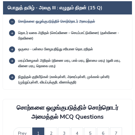
பொதுத் தமிழ் - அலகு III : எழுதும் திறன் (15 Q)
சொற்களை ஒழுங்குபடுத்திச் சொற்றொடர் அமைத்தல்
தொடர் வகை அறிதல் (செய்வினை – செயப்பாட்டுவினை) (தன்வினை -
பிறவினை)
ஒருமை - பன்மை பிழையறிந்து சரியான தொடரறிதல்
மரபுப்பிழைகள் அறிதல் (திணை மரபு, பால் மரபு, இளமை மரபு) (ஒலி மரபு,
வினை மரபு, தொகை மரபு)
நிறுத்தல் குறியீடுகள் (கால்புள்ளி, அரைப்புள்ளி, முக்கால் புள்ளி)
(முற்றுப்புள்ளி, வியப்புக்குறி, வினாக்குறி)
சொற்களை ஒழுங்குபடுத்திச் சொற்றொடர்
அமைத்தல் MCQ Questions
Prev
1
2
3
4
5
6
7