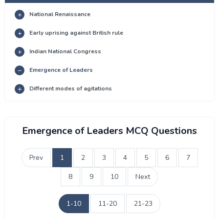
National Renaissance
Early uprising against British rule
Indian National Congress
Emergence of Leaders
Different modes of agitations
Emergence of Leaders MCQ Questions
Prev
1
2
3
4
5
6
7
8
9
10
Next
1-10
11-20
21-23