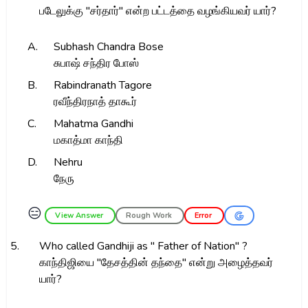
படேலுக்கு "சர்தார்" என்ற பட்டத்தை வழங்கியவர் யார்?
A.
Subhash Chandra Bose
சுபாஷ் சந்திர போஸ்
B.
Rabindranath Tagore
ரவீந்திரநாத் தாகூர்
C.
Mahatma Gandhi
மகாத்மா காந்தி
D.
Nehru
நேரு
😑
View Answer
Rough Work
Error
5.
Who called Gandhiji as " Father of Nation" ?
காந்திஜியை "தேசத்தின் தந்தை" என்று அழைத்தவர்
யார்?