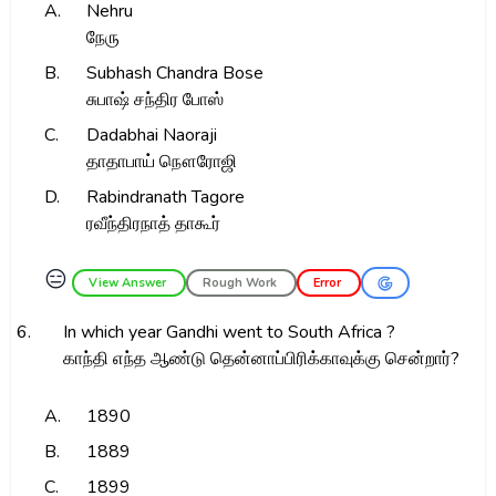
A.
Nehru
நேரு
B.
Subhash Chandra Bose
சுபாஷ் சந்திர போஸ்
C.
Dadabhai Naoraji
தாதாபாய் நௌரோஜி
D.
Rabindranath Tagore
ரவீந்திரநாத் தாகூர்
😑
View Answer
Rough Work
Error
6.
In which year Gandhi went to South Africa ?
காந்தி எந்த ஆண்டு தென்னாப்பிரிக்காவுக்கு சென்றார்?
A.
1890
B.
1889
C.
1899