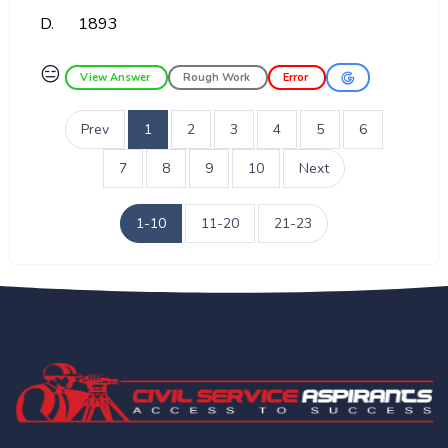
D.
1893
😑
View Answer
Rough Work
Error
Prev
1
2
3
4
5
6
7
8
9
10
Next
1-10
11-20
21-23