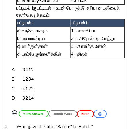
d) Bombay Chronicle
4.) Tilak
பட்டியல் Iஐ பட்டியல் II உடன் பொருத்தி, சரியான பதிலைத்
தேர்ந்தெடுக்கவும்:
பட்டியல் I
பட்டியல் II
a) வந்தே மாதரம்
1.) மாளவியா
b) மகாராஷ்டிரா
2.) ஃபிரோஸ் ஷா மேத்தா
c) ஹிந்துஸ்தான்
3.) அரவிந்த கோஷ்
d) பாம்பே குரோனிக்கிள்
4.) திலக்
A.
3412
B.
1234
C.
4123
D.
3214
😑
View Answer
Rough Work
Error
4.
Who gave the title "Sardar" to Patel ?