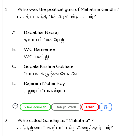
1.
Who was the political guru of Mahatma Gandhi ?
மகாத்மா காந்தியின் அரசியல் குரு யார்?
A.
Dadabhai Naoraji
தாதாபாய் நௌரோஜி
B.
W.C Bannerjee
W.C பானர்ஜி
C.
Gopala Krishna Gokhale
கோபால கிருஷ்ண கோகலே
D.
Rajaram MohanRoy
ராஜாராம் மோகன்ராய்
😑
View Answer
Rough Work
Error
2.
Who called Gandhiji as "Mahatma" ?
காந்திஜியை "மகாத்மா" என்று அழைத்தவர் யார்?