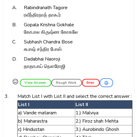
A.
Rabindranath Tagore
ரவீந்திரநாத் தாகூர்
B.
Gopala Krishna Gokhale
கோபால கிருஷ்ண கோகலே
C.
Subhash Chandra Bose
சுபாஷ் சந்திர போஸ்
D.
Dadabhai Naoroji
தாதாபாய் நௌரோஜி
😑
View Answer
Rough Work
Error
3.
Match List I with List II and select the correct answer :
List I
List II
a) Vande mataram
1.) Malviya
b) Maharastra
2.) Firoz shah Mehta
c) Hindustan
3.) Aurobindo Ghosh