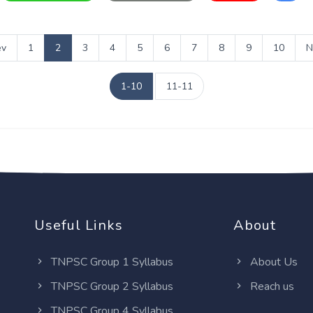
ev
1
2
3
4
5
6
7
8
9
10
N
1-10
11-11
Useful Links
About
TNPSC Group 1 Syllabus
About Us
TNPSC Group 2 Syllabus
Reach us
TNPSC Group 4 Syllabus