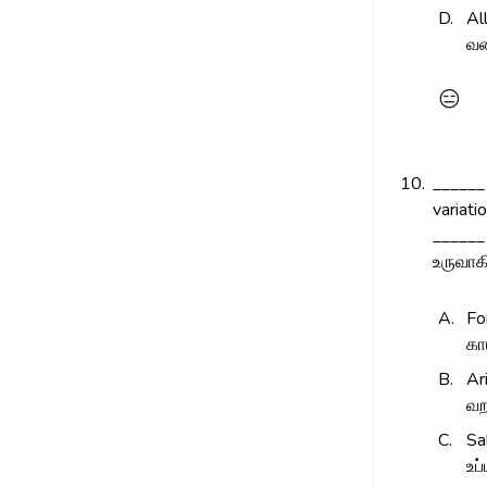
D.
All
வண
😑
10.
______
variatio
_____
உருவாக
A.
Fo
கா
B.
Ar
வற
C.
Sa
உப