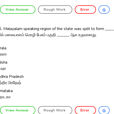
View Answer
Rough Work
Error
, Malayalam speaking region of the state was split to form ____
் மலையாளம் மொழி பேசும் பகுதி ______ ஆக உருவானது.
rala
ரளா
isha
ிஷா
dhra Pradesh
்திர பிரதேஷ்
rnataka
்நாடகா
View Answer
Rough Work
Error