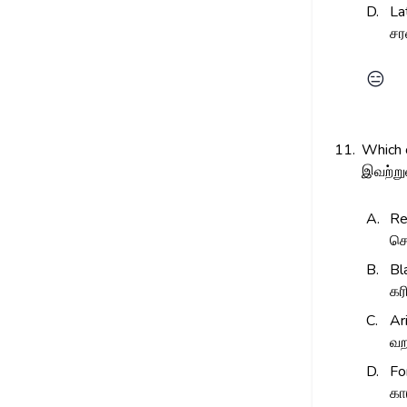
D.
La
ச
😑
11.
Which o
இவற்று
A.
Re
செ
B.
Bl
கர
C.
Ar
வற
D.
Fo
கா