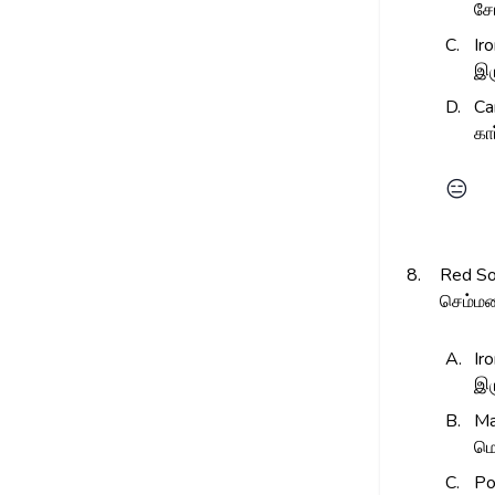
சோ
C.
Ir
இர
D.
Ca
கா
😑
8.
Red Soi
செம்மண
A.
Ir
இர
B.
Ma
மெ
C.
Po