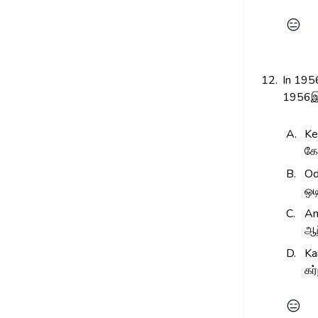
😑
12.
In 1956
1956இல
A.
Ke
கே
B.
Od
ஒட
C.
An
ஆந
D.
Ka
கர
😑