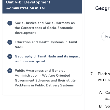
Unit V-b : Development
Geogra
Administration in TN
Social Justice and Social Harmony as
the Cornerstones of Socio-Economic
development
Pr
Education and Health systems in Tamil
Nadu
Geography of Tamil Nadu and its impact
on Economic growth
Public Awareness and General
7.
Black s
Administration - Welfare Oriented
டைட்டான
Government Schemes and their utility,
Problems in Public Delivery Systems
A.
Ca
கா
B.
So