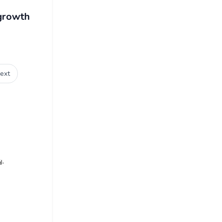
 growth
ext
ு.