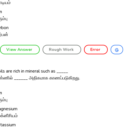
டியம்
on
ும்பு
rbon
ர்பன்
View Answer
Rough Work
Error
ls are rich in mineral such as _____
்ணில் ______ அதிகமாக காணப்படுகிறது.
on
ும்பு
gnesium
க்னீசியம்
tassium