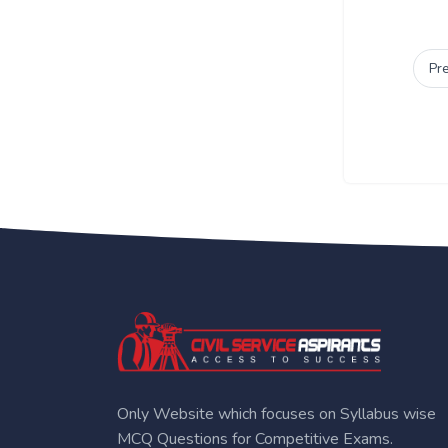
Pr
Only Website which focuses on Syllabus wise
MCQ Questions for Competitive Exams.