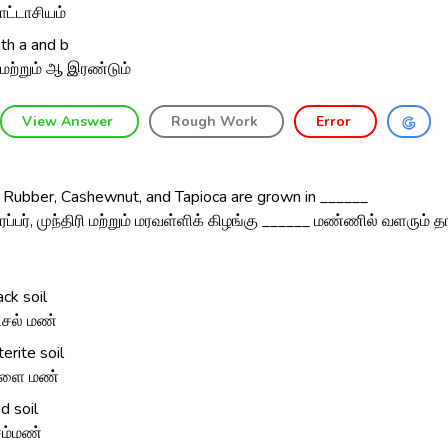
ட்டாசியம்
th a and b
மற்றும் ஆ இரண்டும்
View Answer
Rough Work
Error
, Rubber, Cashewnut, and Tapioca are grown in ______
ரப்பர், முந்திரி மற்றும் மரவள்ளிக் கிழங்கு ______ மண்ணில் வளரும் 
ack soil
ிசல் மண்
terite soil
ரளை மண்
d soil
ம்மண்