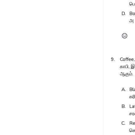
பொ
D.
Bo
அ 
😑
9.
Coffee
காபி, இ
ஆகும்.
A.
Bl
கர
B.
La
ச
C.
Re
செ