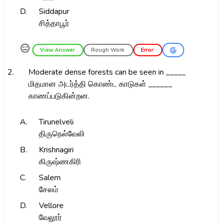
D.
Siddapur
சித்தாபூர்
😑
View Answer
Rough Work
Error
2.
Moderate dense forests can be seen in _____
மிதமான அடர்த்தி கொண்ட காடுகள் ______
காணப்படுகின்றன.
A.
Tirunelveli
திருநெல்வேலி
B.
Krishnagiri
கிருஷ்ணகிரி
C.
Salem
சேலம்
D.
Vellore
வேலூர்