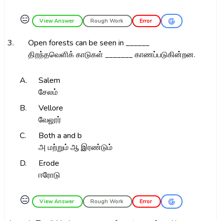
😑
View Answer
Rough Work
Error
3.
Open forests can be seen in ______
திறந்தவெளிக் காடுகள் _______ காணப்படுகின்றன.
A.
Salem
சேலம்
B.
Vellore
வேலூர்
C.
Both a and b
அ மற்றும் ஆ இரண்டும்
D.
Erode
ஈரோடு
😑
View Answer
Rough Work
Error