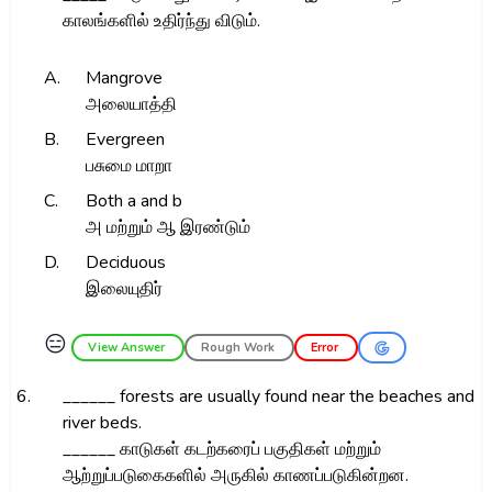
காலங்களில் உதிர்ந்து விடும்.
A.
Mangrove
அலையாத்தி
B.
Evergreen
பசுமை மாறா
C.
Both a and b
அ மற்றும் ஆ இரண்டும்
D.
Deciduous
இலையுதிர்
😑
View Answer
Rough Work
Error
6.
______ forests are usually found near the beaches and
river beds.
______ காடுகள் கடற்கரைப் பகுதிகள் மற்றும்
ஆற்றுப்படுகைகளில் அருகில் காணப்படுகின்றன.