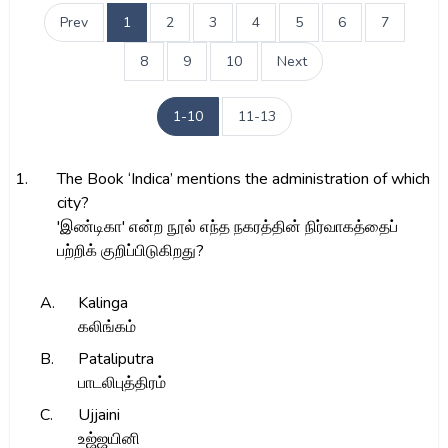
Prev
1
2
3
4
5
6
7
8
9
10
Next
1-10
11-13
1.
The Book ‘Indica’ mentions the administration of which
city?
'இண்டிகா' என்ற நூல் எந்த நகரத்தின் நிர்வாகத்தைப்
பற்றிக் குறிப்பிடுகிறது?
A.
Kalinga
கலிங்கம்
B.
Pataliputra
பாடலிபுத்திரம்
C.
Ujjaini
உஜ்ஜயினி