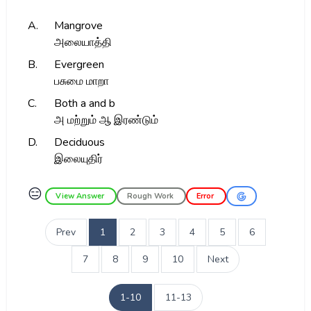
A.
Mangrove
அலையாத்தி
B.
Evergreen
பசுமை மாறா
C.
Both a and b
அ மற்றும் ஆ இரண்டும்
D.
Deciduous
இலையுதிர்
😑
View Answer
Rough Work
Error
Prev
1
2
3
4
5
6
7
8
9
10
Next
1-10
11-13