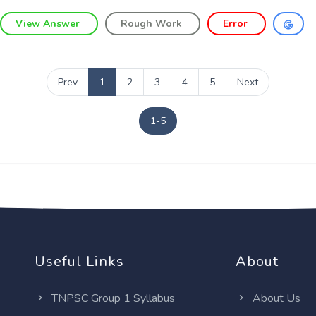
View Answer
Rough Work
Error
Prev
1
2
3
4
5
Next
1-5
Useful Links
About
TNPSC Group 1 Syllabus
About Us