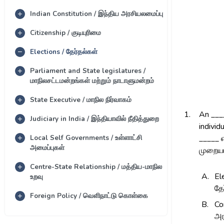
Indian Constitution / இந்திய அரசியலமைப்பு
Citizenship / குடியுரிமை
Elections / தேர்தல்கள்
Parliament and State legislatures /
மாநிலசட்டமன்றங்கள் மற்றும் நாடாளுமன்றம்
State Executive / மாநில நிர்வாகம்
1.
An ___
Judiciary in India / இந்தியாவில் நீதித்துறை
individ
Local Self Governments / உள்ளாட்சி
_____ 
அமைப்புகள்
முறையா
Centre-State Relationship / மத்திய-மாநில
A.
El
உறவு
தே
Foreign Policy / வெளிநாட்டு கொள்கை
B.
Co
அர