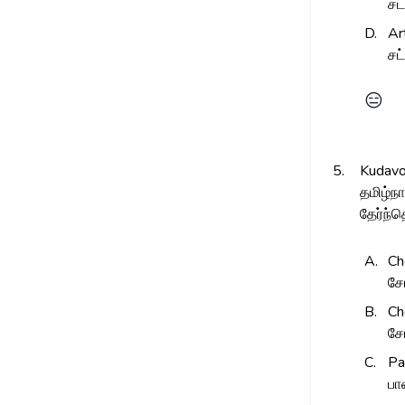
சட
D.
Ar
சட
😑
5.
Kudavol
தமிழ்நா
தேர்ந்த
A.
Ch
சோ
B.
Ch
சே
C.
Pa
பா