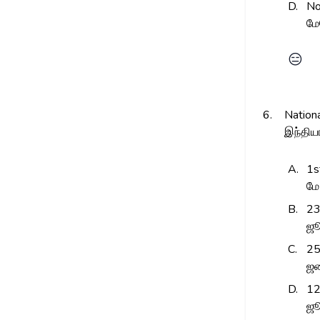
D.
No
மே
😑
6.
Nationa
இந்திய
A.
1s
மே
B.
23
ஜ
C.
25
ஜன
D.
12
ஜூ