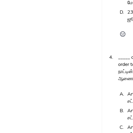
மே
D.
23
ஜ
😑
4.
_____ o
order t
நாட்டி
ஆணையம்
A.
Ar
சட
B.
Ar
சட
C.
Ar