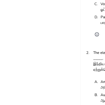
C.
Vo
ஓட
D.
Pa
பா
😑
2.
The ele
_____.
இந்திய 
ஏற்றுக்
A.
Am
அம
B.
Au
ஆஸ