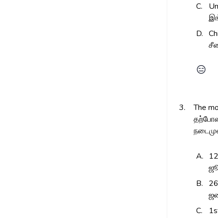
C.
Un
இங
D.
Ch
சீ
😑
3.
The mod
தற்போத
நடைமுற
A.
12
ஜூ
B.
26
ஜன
C.
1s