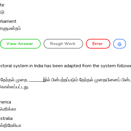
te
்டு
rliament
ராளுமன்றம்
View Answer
Rough Work
Error
ctoral system in India has been adapted from the system followe
தேர்தல் முறை, ______இல் பின்பற்றப்படும் தேர்தல் முறையினைப் பின்ப
கொள்ளப்பட்டது.
erica
ெரிக்கா
stralia
்திரேலியா