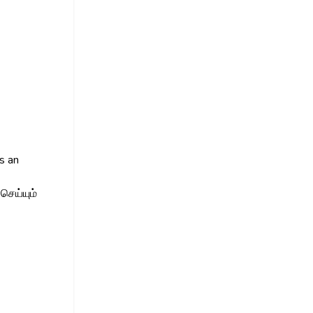
s an
செய்யும்