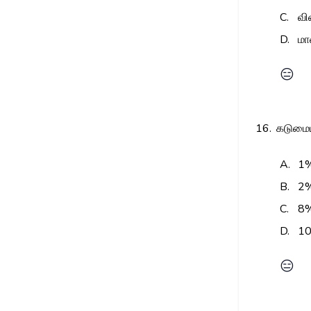
C.
வ
D.
ம
😑
16.
கடுமைய
A.
1
B.
2
C.
8
D.
1
😑