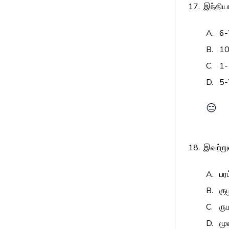
17.
இந்திய
A.
6-
B.
10
C.
1-
D.
5-
😑
18.
இவற்று
A.
பர
B.
கு
C.
ரு
D.
மூ