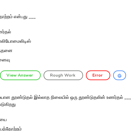
ோற்றம் என்பது ___
ர்தல்
லியோமைலிடிஸ்
ந்தனை
னைவு
View Answer
Rough Work
Error
ான தூண்டுதல் இல்லாத நிலையில் ஒரு தூண்டுதலின் உணர்தல் __
படுகிறது
ாயை
யத்தோற்றம்