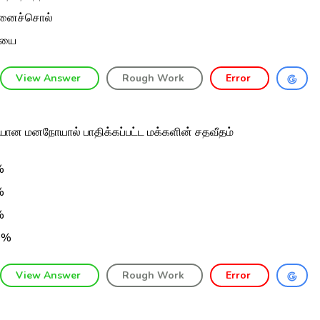
ினைச்சொல்
ாயை
View Answer
Rough Work
Error
ான மனநோயால் பாதிக்கப்பட்ட மக்களின் சதவீதம்
%
%
%
0%
View Answer
Rough Work
Error