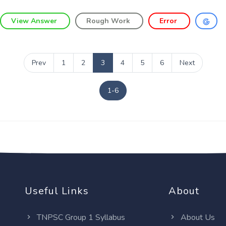
View Answer
Rough Work
Error
Prev
1
2
3
4
5
6
Next
1-6
Useful Links
About
TNPSC Group 1 Syllabus
About Us