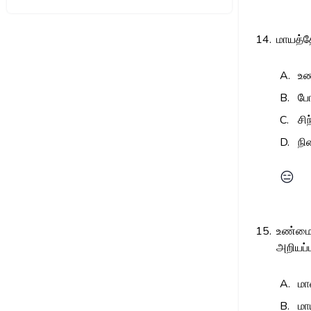
14.
மாயத்த
A.
உண
B.
போ
C.
சி
D.
நி
😑
15.
உண்மைய
அறியப்
A.
ம
B.
மா