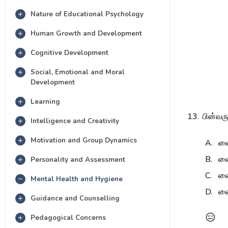
Nature of Educational Psychology
Human Growth and Development
Cognitive Development
Social, Emotional and Moral
Development
Learning
13.
பின்வர
Intelligence and Creativity
Motivation and Group Dynamics
A.
வை
B.
வை
Personality and Assessment
C.
வை
Mental Health and Hygiene
D.
வை
Guidance and Counselling
😑
Pedagogical Concerns