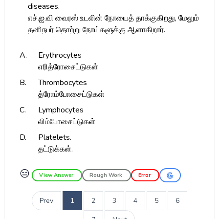
diseases.
எச்.ஐ.வி வைரஸ் உடலின் நோயைத் தாக்குகிறது, மேலும்
தனிநபர் தொற்று நோய்களுக்கு ஆளாகிறார்.
A.
Erythrocytes
எரித்ரோசைட்டுகள்
B.
Thrombocytes
த்ரோம்போசைட்டுகள்
C.
Lymphocytes
லிம்போசைட்டுகள்
D.
Platelets.
தட்டுக்கள்.
😑
View Answer
Rough Work
Error
Prev
1
2
3
4
5
6