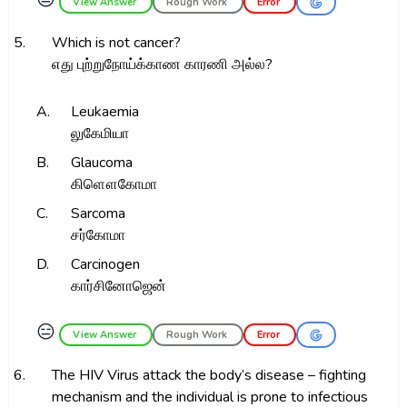
View Answer
Rough Work
Error
5.
Which is not cancer?
எது புற்றுநோய்க்காண காரணி அல்ல?
A.
Leukaemia
லுகேமியா
B.
Glaucoma
கிளௌகோமா
C.
Sarcoma
சர்கோமா
D.
Carcinogen
கார்சினோஜென்
😑
View Answer
Rough Work
Error
6.
The HIV Virus attack the body’s disease – fighting
mechanism and the individual is prone to infectious