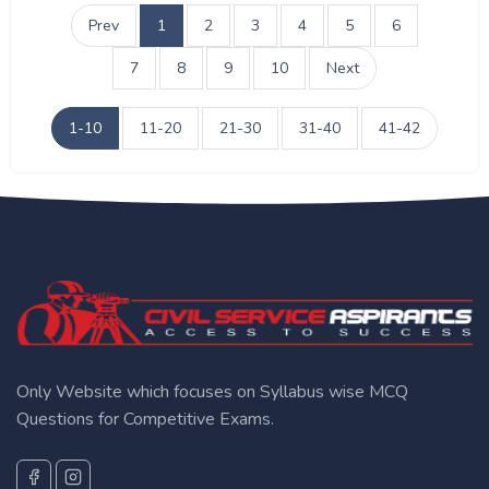
Prev
1
2
3
4
5
6
7
8
9
10
Next
1-10
11-20
21-30
31-40
41-42
Only Website which focuses on Syllabus wise MCQ
Questions for Competitive Exams.