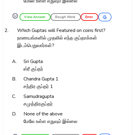
மேலே உள்ள எதுவும் இல்லை
😑
View Answer
Rough Work
Error
2.
Which Guptas will Featured on coins first?
நாணயங்களில் முதலில் எந்த குப்தாக்கள்
இடம்பெறுவார்கள்?
A.
Sri Gupta
ஸ்ரீ குப்தர்
B.
Chandra Gupta 1
சந்திர குப்தர் 1
C.
Samudragupta
சமுத்திரகுப்தர்
D.
None of the above
மேலே உள்ள எதுவும் இல்லை