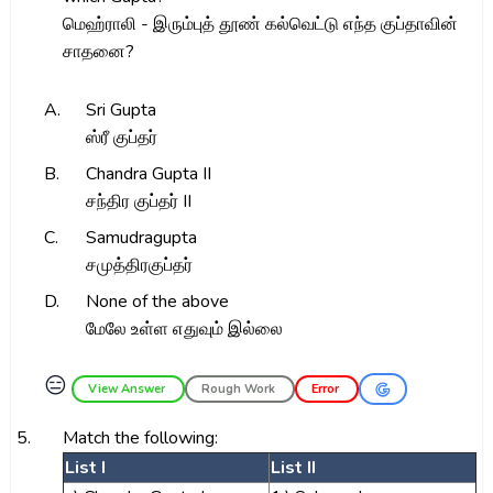
மெஹ்ராலி - இரும்புத் தூண் கல்வெட்டு எந்த குப்தாவின்
சாதனை?
A.
Sri Gupta
ஸ்ரீ குப்தர்
B.
Chandra Gupta II
சந்திர குப்தர் II
C.
Samudragupta
சமுத்திரகுப்தர்
D.
None of the above
மேலே உள்ள எதுவும் இல்லை
😑
View Answer
Rough Work
Error
5.
Match the following:
List I
List II