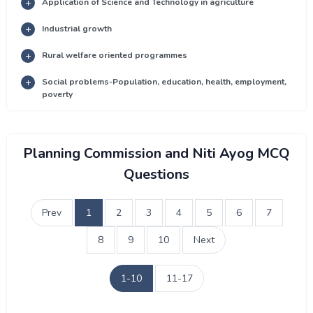
Application of Science and Technology in agriculture
Industrial growth
Rural welfare oriented programmes
Social problems-Population, education, health, employment,
poverty
Planning Commission and Niti Ayog MCQ
Questions
Prev
1
2
3
4
5
6
7
8
9
10
Next
1-10
11-17