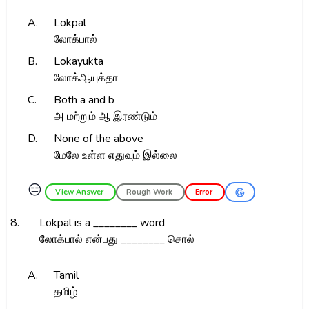
A.
Lokpal
லோக்பால்
B.
Lokayukta
லோக்ஆயுக்தா
C.
Both a and b
அ மற்றும் ஆ இரண்டும்
D.
None of the above
மேலே உள்ள எதுவும் இல்லை
😑
View Answer
Rough Work
Error
8.
Lokpal is a ________ word
லோக்பால் என்பது ________ சொல்
A.
Tamil
தமிழ்