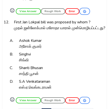
😑
View Answer
Rough Work
Error
12.
First Jan Lokpal bill was proposed by whom ?
முதல் ஜன்லோக்பால் மசோதா யாரால் முன்மொழியப்பட்டது?
A.
Ashok Kumar
அசோக் குமார்
B.
Singhvi
சிங்வி
C.
Shanti Bhusan
சாந்தி பூசன்
D.
S.A Venkataraman
எஸ்.ஏ.வெங்கடராமன்
😑
View Answer
Rough Work
Error