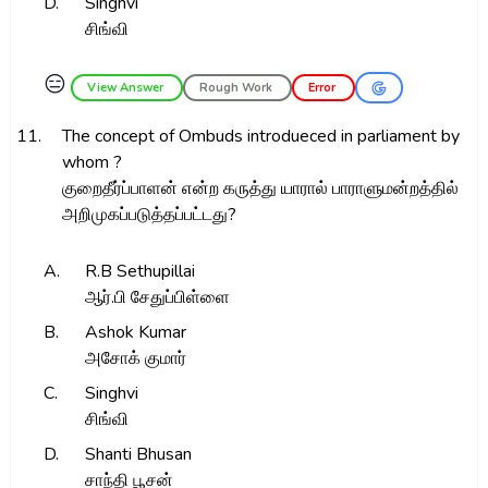
D.
Singhvi
சிங்வி
😑
View Answer
Rough Work
Error
11.
The concept of Ombuds introdueced in parliament by
whom ?
குறைதீர்ப்பாளன் என்ற கருத்து யாரால் பாராளுமன்றத்தில்
அறிமுகப்படுத்தப்பட்டது?
A.
R.B Sethupillai
ஆர்.பி சேதுப்பிள்ளை
B.
Ashok Kumar
அசோக் குமார்
C.
Singhvi
சிங்வி
D.
Shanti Bhusan
சாந்தி பூசன்