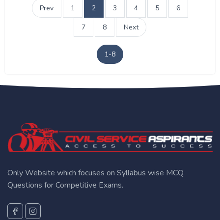
Prev
1
2
3
4
5
6
7
8
Next
1-8
Only Website which focuses on Syllabus wise MCQ
Questions for Competitive Exams.