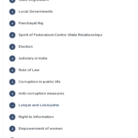
Local Governments
Panchayat Raj
Spirit of Federalism:Centre-State Relationships
Election
Judiciary in India
Rule of Law
Corruption in public life
Anti-corruption measures
Lokpal and LokAyukta
Right to Information
Empowerment of women