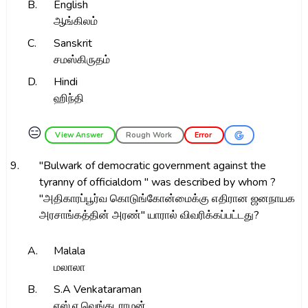
B.
English
ஆங்கிலம்
C.
Sanskrit
சமஸ்கிருதம்
D.
Hindi
ஹிந்தி
😑
View Answer
Rough Work
Error
9.
"Bulwark of democratic government against the
tyranny of officialdom " was described by whom ?
"அதிகாரப்பூர்வ கொடுங்கோன்மைக்கு எதிரான ஜனநாயக
அரசாங்கத்தின் அரண்" யாரால் விவரிக்கப்பட்டது?
A.
Malala
மலாலா
B.
S.A Venkataraman
எஸ்.ஏ.வெங்கடராமன்