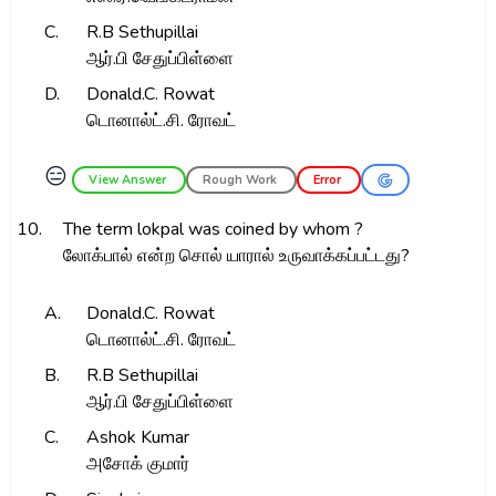
C.
R.B Sethupillai
ஆர்.பி சேதுப்பிள்ளை
D.
Donald.C. Rowat
டொனால்ட்.சி. ரோவட்
😑
View Answer
Rough Work
Error
10.
The term lokpal was coined by whom ?
லோக்பால் என்ற சொல் யாரால் உருவாக்கப்பட்டது?
A.
Donald.C. Rowat
டொனால்ட்.சி. ரோவட்
B.
R.B Sethupillai
ஆர்.பி சேதுப்பிள்ளை
C.
Ashok Kumar
அசோக் குமார்