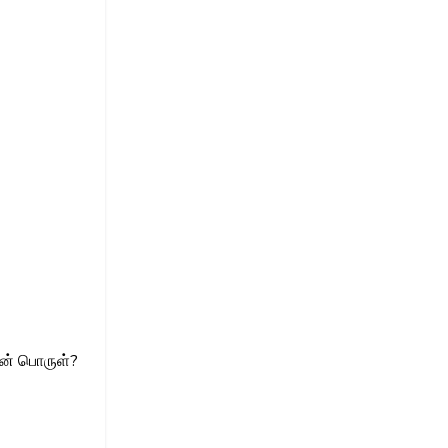
தன் பொருள்?