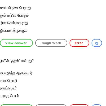
வசாயம் நடைபெறாது
லும் வற்றிப் போகும்
ிரினங்கள் வாழாது
ழிப்பாக இருக்கும்
View Answer
Rough Work
Error
ுறளில் ‘குறள்’ என்பது?
ையடுத்த ஆகுபெயர்
்கள மொழி
ரணப்பெயர்
யராகு பெயர்