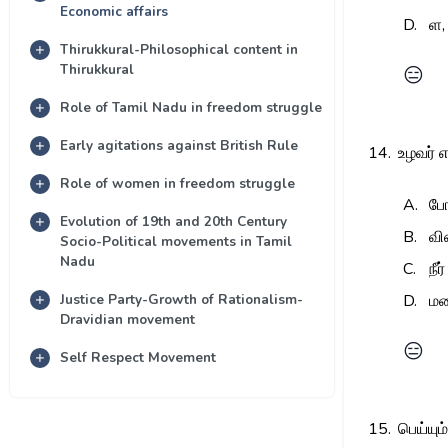
Economic affairs
D.
ள,
Thirukkural-Philosophical content in
Thirukkural
😑
Role of Tamil Nadu in freedom struggle
Early agitations against British Rule
14.
உழவர் 
Role of women in freedom struggle
A.
போ
Evolution of 19th and 20th Century
B.
வி
Socio-Political movements in Tamil
Nadu
C.
நீ
Justice Party-Growth of Rationalism-
D.
மழ
Dravidian movement
😑
Self Respect Movement
15.
பெய்யும