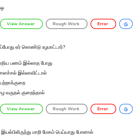
 ஒ
View Answer
Rough Work
Error
எப்போது ஏர் கொண்டு உழமாட்டார்?
திய பணம் இல்லாத போது
ளைச்சல் இல்லாவிட்டால்
ர் பற்றாக்குறை
ை வருதல் குறைந்தால்
View Answer
Rough Work
Error
் இயல்பிலிருந்து மாறி மேகம் பெய்யாது போனால்