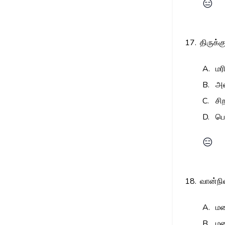
😑
17.
திருக்க
A.
மர
B.
அட
C.
சி
D.
பெ
😑
18.
வான்நி
A.
மழ
B.
மழ