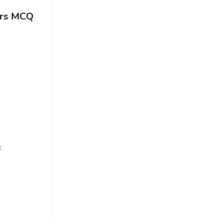
airs MCQ
்