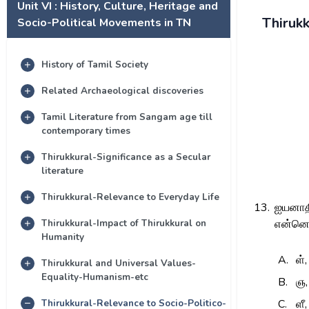
Unit VI : History, Culture, Heritage and
Thirukk
Socio-Political Movements in TN
History of Tamil Society
Related Archaeological discoveries
Tamil Literature from Sangam age till
contemporary times
Thirukkural-Significance as a Secular
literature
Thirukkural-Relevance to Everyday Life
13.
ஐயனாதி
Thirukkural-Impact of Thirukkural on
என்னெ
Humanity
A.
ள்,
Thirukkural and Universal Values-
Equality-Humanism-etc
B.
ஞ,
Thirukkural-Relevance to Socio-Politico-
C.
ளீ