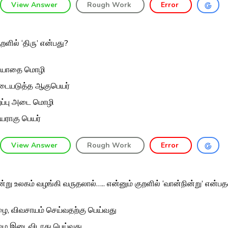
View Answer
Rough Work
Error
ுறளில் ‘திரு’ என்பது?
ியாதை மொழி
ையடுத்த ஆகுபெயர்
றப்பு அடை மொழி
யராகு பெயர்
View Answer
Rough Work
Error
ன்று உலகம் வழங்கி வருதலால்….. என்னும் குறளில் ‘வான்நின்று’ என்ப
ை, விவசாயம் செய்வதற்கு பெய்வது
ை இடைவிடாது பெய்வது