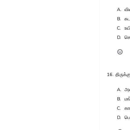
A.
வி
B.
கட
C.
உய
D.
செ
😑
16.
திருக்க
A.
அட
B.
மங
C.
கா
D.
பெ