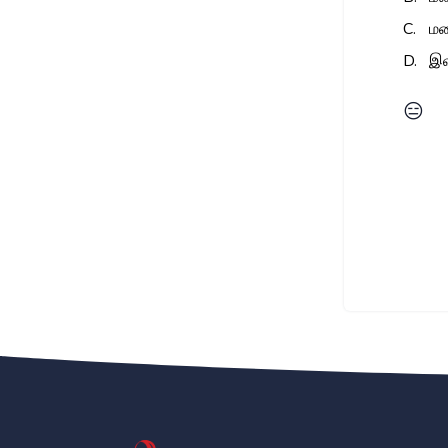
C.
மழ
D.
இவ
😑