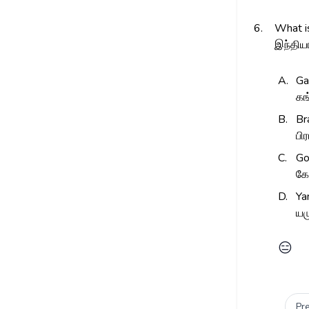
6.
What is
இந்திய
A.
Ga
க
B.
Br
பிர
C.
Go
க
D.
Ya
ய
😑
Pr