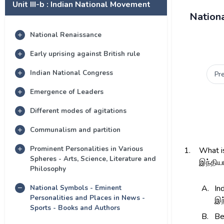
Unit III-b : Indian National Movement
Nationa
National Renaissance
Early uprising against British rule
Indian National Congress
Pr
Emergence of Leaders
Different modes of agitations
Communalism and partition
Prominent Personalities in Various
1.
What is
Spheres - Arts, Science, Literature and
இந்திய
Philosophy
National Symbols - Eminent
A.
In
Personalities and Places in News -
இந
Sports - Books and Authors
B.
Be