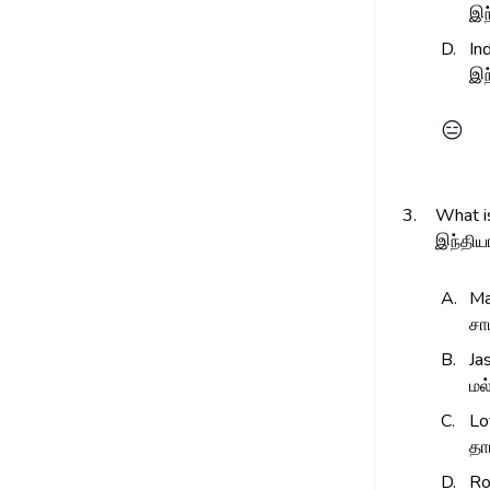
இந
D.
In
இந
😑
3.
What is
இந்திய
A.
Ma
சா
B.
Ja
மல
C.
Lo
தா
D.
Ro