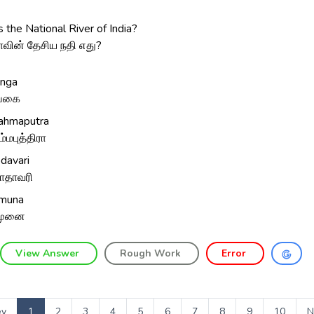
 the National River of India?
ாவின் தேசிய நதி எது?
nga
ங்கை
ahmaputra
ம்மபுத்திரா
davari
ோதாவரி
muna
முனை
View Answer
Rough Work
Error
ev
1
2
3
4
5
6
7
8
9
10
N