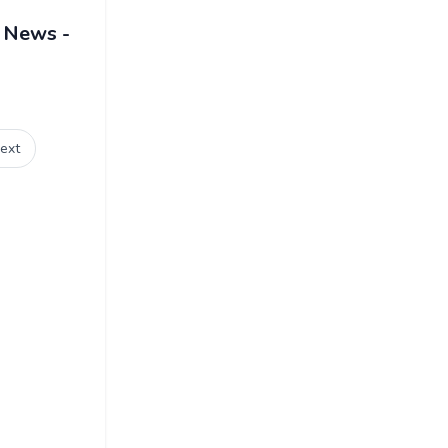
n News -
ext