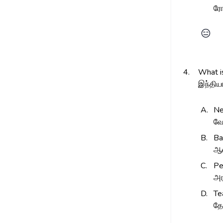
ர
😑
4.
What is
இந்திய
A.
Ne
வே
B.
Ba
ஆல
C.
Pe
அர
D.
Te
தே