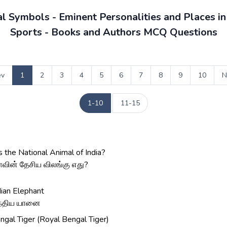
l Symbols - Eminent Personalities and Places i
Sports - Books and Authors MCQ Questions
ev
1
2
3
4
5
6
7
8
9
10
N
1-10
11-15
 the National Animal of India?
ாவின் தேசிய விலங்கு எது?
dian Elephant
்திய யானை
ngal Tiger (Royal Bengal Tiger)