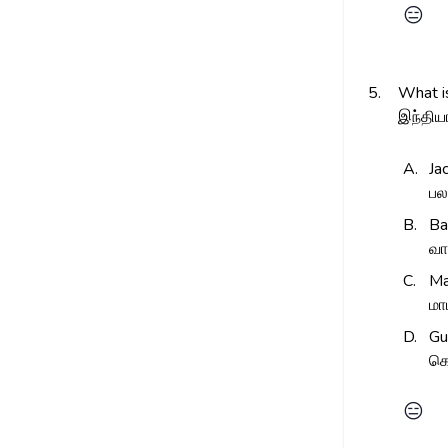
😑
5.
What is
இந்திய
A.
Jac
பல
B.
Ba
வா
C.
Ma
மா
D.
Gu
கொ
😑