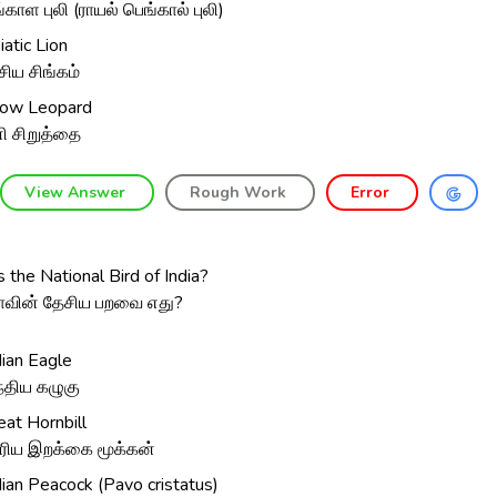
்காள புலி (ராயல் பெங்கால் புலி)
iatic Lion
ிய சிங்கம்
ow Leopard
ி சிறுத்தை
View Answer
Rough Work
Error
 the National Bird of India?
ாவின் தேசிய பறவை எது?
dian Eagle
்திய கழுகு
eat Hornbill
ரிய இறக்கை மூக்கன்
dian Peacock (Pavo cristatus)