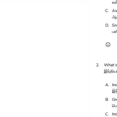
வங
C.
As
ஆச
D.
Sn
பன
😑
2.
What is
இந்திய
A.
In
இந
B.
Gr
பெ
C.
In