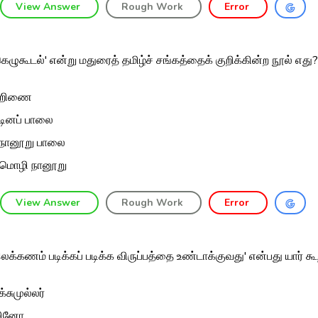
View Answer
Rough Work
Error
கெழுகூடல்' என்று மதுரைத் தமிழ்ச் சங்கத்தைக் குறிக்கின்ற நூல் எது?
்றிணை
்டினப் பாலை
றநானூறு பாலை
மொழி நானூறு
View Answer
Rough Work
Error
லக்கணம் படிக்கப் படிக்க விருப்பத்தை உண்டாக்குவது' என்பது யார் கூற
க்சுமுல்லர்
மினோ