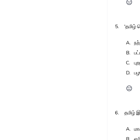
😑
5.
'தமிழ் 
A.
நற
B.
பட
C.
பு
D.
பழ
😑
6.
தமிழ் இ
A.
மா
B.
எ