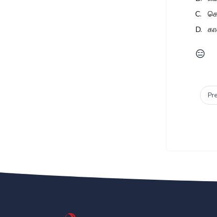
C.
கெ
D.
கா
😑
Pr