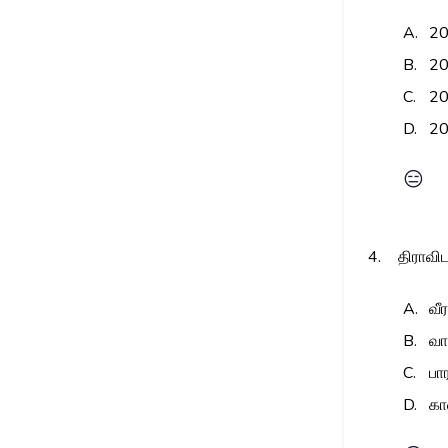
A.
2
B.
2
C.
2
D.
2
😑
4.
திராவி
A.
வீ
B.
வ
C.
பா
D.
கா