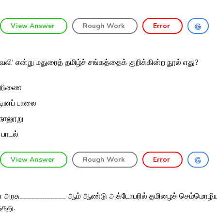
3
View Answer
Rough Work
Error
வேலி' என்று மதுரைத் தமிழ்ச் சங்கத்தைக் குறிக்கின்ற நூல் எது?
்றிணை
்டினப் பாலை
றநானூறு
ி பாடல்
View Answer
Rough Work
Error
 அரசு____________ ஆம் ஆண்டு அக்டோபரில் தமிழைச் செம்மொழி
்தது.