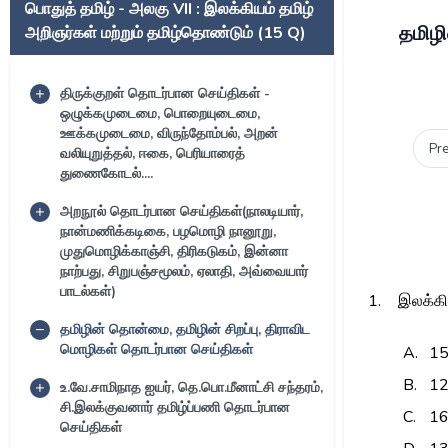
பொதுத் தமிழ் - அலகு VII : இலக்கியம் தமிழ்
தமிழி
அறிஞர்கள் மற்றும் தமிழ்தொண்டும் (15 Q)
திருக்குறள் தொடர்பான செய்திகள் -
ஒழுக்கமுடைமை, பொறையுடைமை,
ஊக்கமுடைமை, விருந்தோம்பல், அறன்
Pr
வலியுறுத்தல், ஈகை, பெரியாரைத்
துணைகோடல்....
அறநூல் தொடர்பான செய்திகள்(நாலடியார்,
நான்மணிக்கடிகை, பழமொழி நானூறு,
முதுமொழிக்காஞ்சி, திரிகடுகம், இன்னா
நாற்பது, சிறுபஞ்சமூலம், ஏலாதி, அவ்வையார்
பாடல்கள்)
1.
இலக்க
தமிழின் தொன்மை, தமிழின் சிறப்பு, திராவிட
மொழிகள் தொடர்பான செய்திகள்
A.
1
B.
1
உ.வே.சாமிநாத ஐயர், தெ.பொ.மீனாட்சி சந்தரம்,
சி.இலக்குவனார் தமிழ்ப்பணி தொடர்பான
C.
1
செய்திகள்