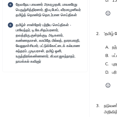
D.
1
தேவநேய பாவணர் அகரமுதலி, பாவலரேறு
பெருஞ்சித்திரனார், ஜி.யு.போப், வீரமாமுனிவர்
😑
தமிழ்த் தொண்டு தொடர்பான செய்திகள்
தமிழ்ச் சான்றோர் பற்றிய செய்திகள் -
பாவேந்தர், டி.கே.சிதம்பரனார்,
2.
'தமிழ் 
தவத்திரு.குன்றக்குடி அடிகளார்,
கண்ணதாசன், காயிதே மில்லத், தாராபாரதி,
வேலுநாச்சியார், பட்டுக்கோட்டைக் கல்யாண
A.
நற
சுந்தரம், முடியரசன், தமிழ் ஒளி,
B.
பட
உருத்திரங்கண்ணனார், கி.வா.ஜகந்நாதர்,
நாமக்கல் கவிஞர்
C.
பு
D.
பர
😑
3.
நடுவண்
அறிவித