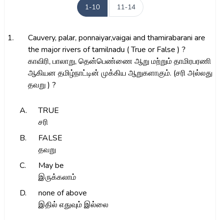
1-10
11-14
1.
Cauvery, palar, ponnaiyar,vaigai and thamirabarani are
the major rivers of tamilnadu ( True or False ) ?
காவிரி, பாலாறு, தென்பெண்ணை ஆறு மற்றும் தாமிரபரணி
ஆகியன தமிழ்நாட்டின் முக்கிய ஆறுகளாகும். (சரி அல்லது
தவறு ) ?
A.
TRUE
சரி
B.
FALSE
தவறு
C.
May be
இருக்கலாம்
D.
none of above
இதில் எதுவும் இல்லை