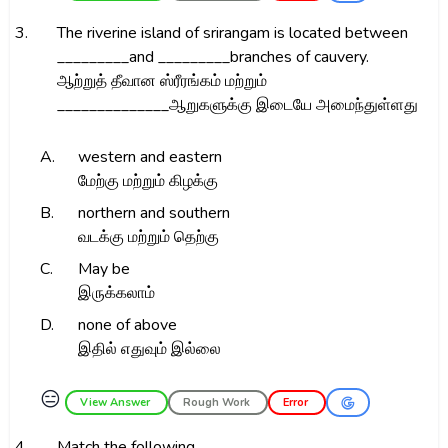
3.
The riverine island of srirangam is located between
_________and _________branches of cauvery.
ஆற்றுத் தீவான ஸ்ரீரங்கம் மற்றும்
______________ஆறுகளுக்கு இடையே அமைந்துள்ளது
A.
western and eastern
மேற்கு மற்றும் கிழக்கு
B.
northern and southern
வடக்கு மற்றும் தெற்கு
C.
May be
இருக்கலாம்
D.
none of above
இதில் எதுவும் இல்லை
😑
View Answer
Rough Work
Error
4.
Match the following