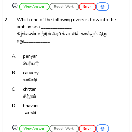
😑
View Answer
Rough Work
Error
2.
Which one of the following rivers is flow into the
arabian sea _____________
கீழ்க்கண்டவற்றில் அரபிக் கடலில் கலக்கும் ஆறு
எது___________
A.
periyar
பெரியார்
B.
cauvery
காவேரி
C.
chittar
சிற்றார்
D.
bhavani
பவானி
😑
View Answer
Rough Work
Error