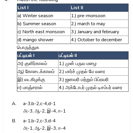
List I
List II
a) Winter season
1.) pre-monsoon
b) Summer season
2.) march to may
c) North east monsoon
3.) January and february
d) mango shower
4.) October to december
பொருத்துக
பட்டியல் I
பட்டியல் II
அ) குளிர்காலம்
1.) முன் பருவ மழை
ஆ) கோடைக்காலம்
2.) மார்ச் முதல் மே வரை
இ) வடகிழக்கு
3.) ஜனவரி மற்றும் பிப்ரவரி
ஈ) மாஞ்சரால்
4.) அக்டோபர் முதல் டிசம்பர் வரை
A.
a-3,b-2,c-4,d-1
அ-3, ஆ-2, இ-4, ஈ-1
B.
a-1,b-2,c-3,d-4
அ-1, ஆ-2, இ-3, ஈ-4