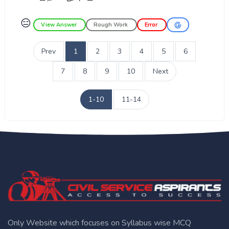
😑
View Answer
Rough Work
Error
Prev
1
2
3
4
5
6
7
8
9
10
Next
1-10
11-14
Only Website which focuses on Syllabus wise MCQ