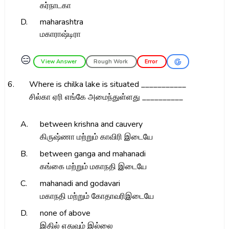
கர்நாடகா
D.
maharashtra
மகாராஷ்டிரா
😑
View Answer
Rough Work
Error
6.
Where is chilka lake is situated ___________
சில்கா ஏரி எங்கே அமைந்துள்ளது __________
A.
between krishna and cauvery
கிருஷ்ணா மற்றும் காவிரி இடையே
B.
between ganga and mahanadi
கங்கை மற்றும் மகாநதி இடையே
C.
mahanadi and godavari
மகாநதி மற்றும் கோதாவரிஇடையே
D.
none of above
இதில் எதுவும் இல்லை