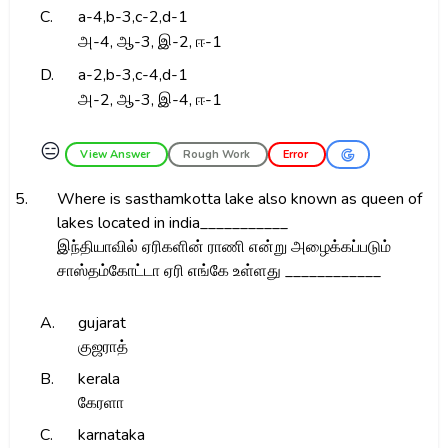
C.
a-4,b-3,c-2,d-1
அ-4, ஆ-3, இ-2, ஈ-1
D.
a-2,b-3,c-4,d-1
அ-2, ஆ-3, இ-4, ஈ-1
😑
View Answer
Rough Work
Error
5.
Where is sasthamkotta lake also known as queen of
lakes located in india___________
இந்தியாவில் ஏரிகளின் ராணி என்று அழைக்கப்படும்
சாஸ்தம்கோட்டா ஏரி எங்கே உள்ளது ____________
A.
gujarat
குஜராத்
B.
kerala
கேரளா
C.
karnataka