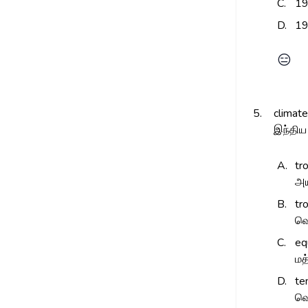
C.
1
D.
1
😑
5.
climate
இந்திய
A.
tr
அய
B.
tr
வெ
C.
eq
மத
D.
te
வெ