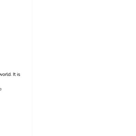
rld. It is
்