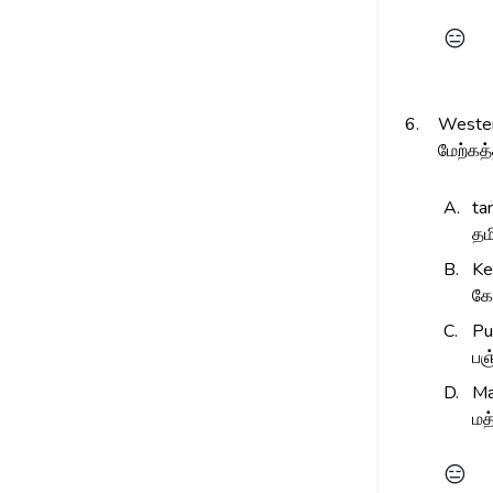
😑
6.
Western
மேற்கத
A.
ta
தம
B.
Ke
கே
C.
Pu
பஞ
D.
Ma
மத
😑