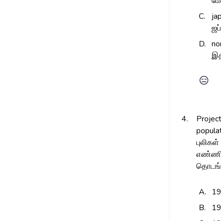
மே
C.
ja
ஜப
D.
no
இத
😑
4.
Project
populat
புலிகள்
எண்ணிக
தொடங்க
A.
1
B.
1