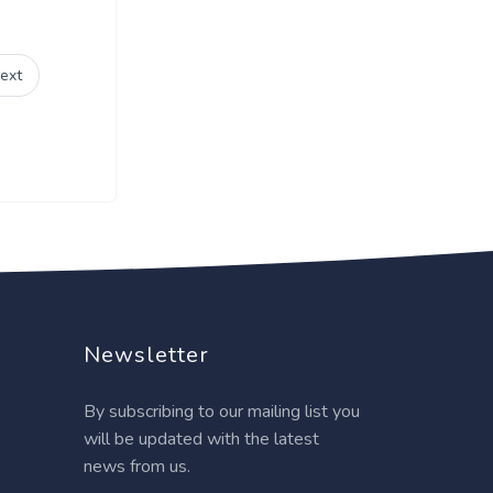
ext
Newsletter
By subscribing to our mailing list you
will be updated with the latest
news from us.