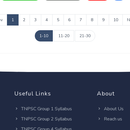
ev
1
2
3
4
5
6
7
8
9
10
N
1-10
11-20
21-30
Useful Links
About
TNPSC Group 1 Syllabus
About Us
TNPSC Group 2 Syllabus
Reach us
TNPSC Group 4 Syllabus