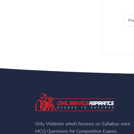
Pr
Only Website which focuses on Syllabus wise
MCQ Questions for Competitive Exams.