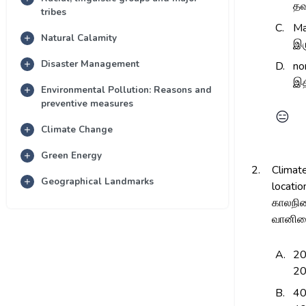
தவ
tribes
C.
Ma
Natural Calamity
இர
Disaster Management
D.
no
இத
Environmental Pollution: Reasons and
preventive measures
😑
Climate Change
Green Energy
2.
Climate
Geographical Landmarks
locatio
காலநில
வானிலை
A.
20
2
B.
40