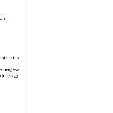
ext
 hot nor too
 இக்காலநிலை
ரி அல்லது