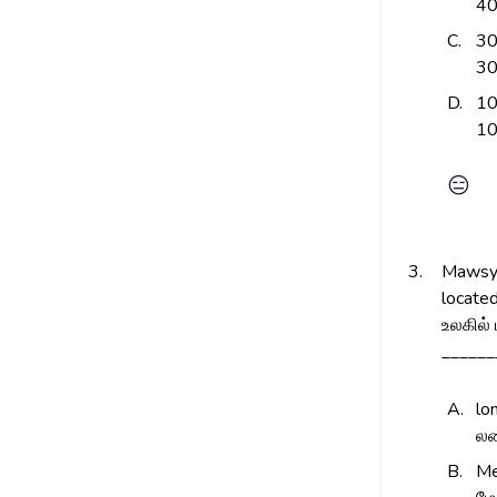
4
C.
30
30
D.
10
10
😑
3.
Mawsynr
locate
உலகில்
______
A.
lo
லண
B.
Me