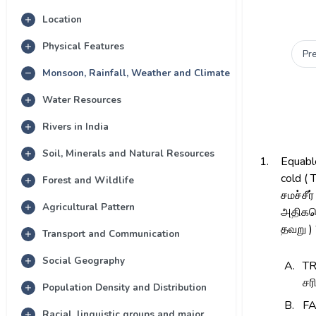
Location
Physical Features
Pr
Monsoon, Rainfall, Weather and Climate
Water Resources
Rivers in India
Soil, Minerals and Natural Resources
1.
Equable
cold ( 
Forest and Wildlife
சமச்சீ
Agricultural Pattern
அதிகவ
தவறு ) 
Transport and Communication
Social Geography
A.
T
சர
Population Density and Distribution
B.
F
Racial, linguistic groups and major