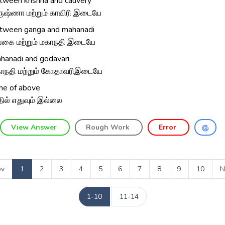
tween krishna and cauvery
ருஷ்ணா மற்றும் காவிரி இடையே
tween ganga and mahanadi
்கை மற்றும் மகாநதி இடையே
hanadi and godavari
ாநதி மற்றும் கோதாவரிஇடையே
ne of above
ில் எதுவும் இல்லை
View Answer
Rough Work
Error
ev
1
2
3
4
5
6
7
8
9
10
N
1-10
11-14