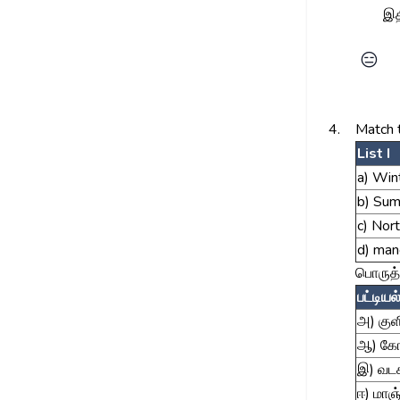
இத
😑
4.
Match 
List I
a) Win
b) Su
c) Nor
d) ma
பொருத்
பட்டியல்
அ) குள
ஆ) கோ
இ) வடக
ஈ) மாஞ