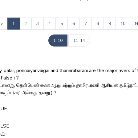
ev
1
2
3
4
5
6
7
8
9
10
N
1-10
11-14
, palar, ponnaiyar,vaigai and thamirabarani are the major rivers of 
 False ) ?
, பாலாறு, தென்பெண்ணை ஆறு மற்றும் தாமிரபரணி ஆகியன தமிழ்நாட்ட
கும். (சரி அல்லது தவறு ) ?
RUE
ி
ALSE
று