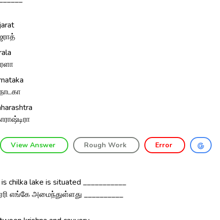
jarat
ஜராத்
rala
ரளா
rnataka
்நாடகா
harashtra
ாராஷ்டிரா
View Answer
Rough Work
Error
s chilka lake is situated ___________
 ஏரி எங்கே அமைந்துள்ளது __________