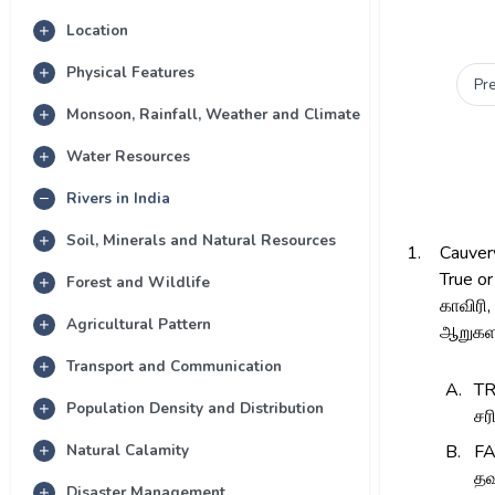
Location
Physical Features
Pr
Monsoon, Rainfall, Weather and Climate
Water Resources
Rivers in India
Soil, Minerals and Natural Resources
1.
Cauvery
True or
Forest and Wildlife
காவிரி
Agricultural Pattern
ஆறுகளா
Transport and Communication
A.
T
Population Density and Distribution
சர
Natural Calamity
B.
F
தவ
Disaster Management