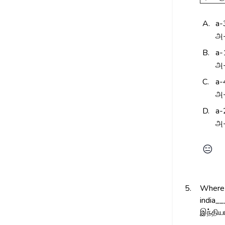
A.
a-
அ-
B.
a-
அ-
C.
a-
அ-
D.
a-
அ-
😑
5.
Where 
india_
இந்திய
______