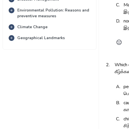
C.
Ma
Environmental Pollution: Reasons and
இர
preventive measures
D.
no
Climate Change
இத
Geographical Landmarks
😑
2.
Which o
கீழ்க்
A.
pe
பெ
B.
ca
கா
C.
chi
சிற