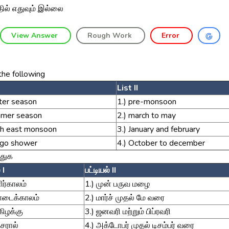
ில் எதுவும் இல்லை
View Answer
Rough Work
Error
the following
List II
ter season
1.) pre-monsoon
mmer season
2.) march to may
th east monsoon
3.) January and february
ngo shower
4.) October to december
துக
 I
பட்டியல் II
ிர்காலம்
1.) முன் பருவ மழை
டைக்காலம்
2.) மார்ச் முதல் மே வரை
ிழக்கு
3.) ஜனவரி மற்றும் பிப்ரவரி
்சரால்
4.) அக்டோபர் முதல் டிசம்பர் வரை