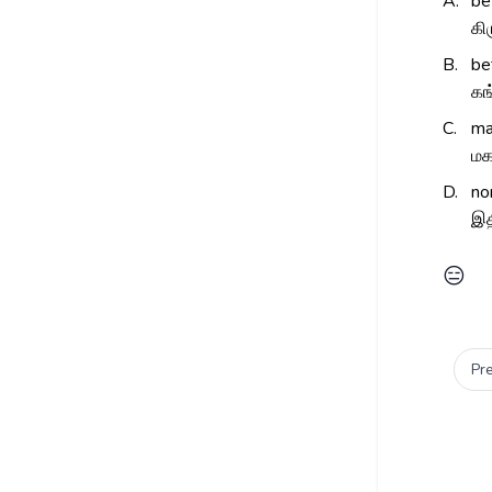
A.
be
கி
B.
be
கங
C.
ma
மக
D.
no
இத
😑
Pr