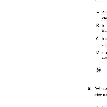
A.
gu
கு
B.
ke
கே
C.
ka
கர
D.
ma
மக
😑
6.
Where i
சில்கா