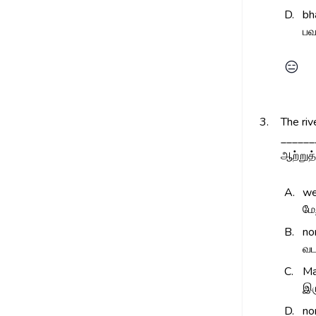
D.
bh
பவ
😑
3.
The riv
______
ஆற்றுத
A.
we
மே
B.
no
வட
C.
Ma
இர
D.
no