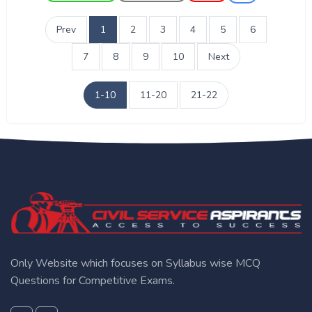
Prev
1
2
3
4
5
6
7
8
9
10
Next
1-10
11-20
21-22
Only Website which focuses on Syllabus wise MCQ
Questions for Competitive Exams.