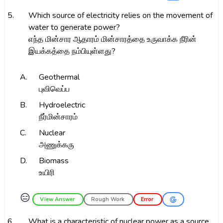
5.
Which source of electricity relies on the movement of
water to generate power?
எந்த மின்சார ஆதாரம் மின்சாரத்தை உருவாக்க நீரின்
இயக்கத்தை நம்பியுள்ளது?
A.
Geothermal
புவிவெப்ப
B.
Hydroelectric
நீர்மின்சாரம்
C.
Nuclear
அணுக்கரு
D.
Biomass
உயிரி
😑
View Answer
Rough Work
Error
6.
What is a characteristic of nuclear power as a source