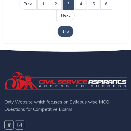
Prev
1
2
3
4
5
6
Next
1-6
Only Website which focuses on Syllabus wise MCQ
Questions for Competitive Exams.