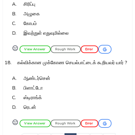
A.
சிரிப்பு
B.
அழுகை
C.
கோபம்
D.
இவற்றுள் எதுவுமில்லை
😑
View Answer
Rough Work
Error
18.
கல்விக்கான முக்கோண செயல்பாட்டைக் கூறியவர் யார் ?
A.
ஆண்டர்சென்
B.
பிளாட்டோ
C.
ஸ்டிராங்க்
D.
ரெடன்
😑
View Answer
Rough Work
Error