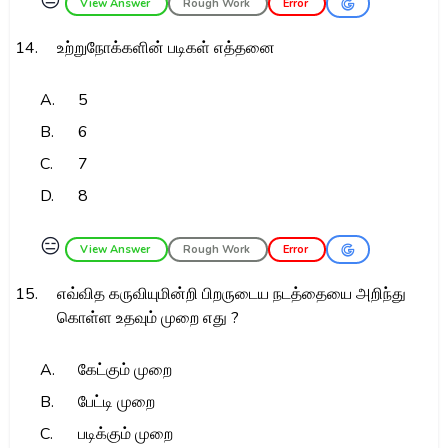
😑
View Answer
Rough Work
Error
14.
உற்றுநோக்களின் படிகள் எத்தனை
A.
5
B.
6
C.
7
D.
8
😑
View Answer
Rough Work
Error
15.
எவ்வித கருவியுமின்றி பிறருடைய நடத்தையை அறிந்து
கொள்ள உதவும் முறை எது ?
A.
கேட்கும் முறை
B.
பேட்டி முறை
C.
படிக்கும் முறை