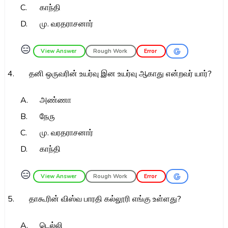
C.
காந்தி
D.
மு. வரதராசனார்
😑
View Answer
Rough Work
Error
4.
தனி ஒருவரின் உயர்வு இன உயர்வு ஆகாது என்றவர் யார்?
A.
அண்ணா
B.
நேரு
C.
மு. வரதராசனார்
D.
காந்தி
😑
View Answer
Rough Work
Error
5.
தாகூரின் விஸ்வ பாரதி கல்லூரி எங்கு உள்ளது?
A.
டெல்லி