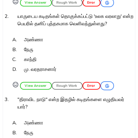
😑
View Answer
Rough Work
Error
2.
யாருடைய கடிதங்கள் தொகுக்கப்பட்டு 'உலக வரலாறு' என்ற
பெயரில் தனிப் புத்தகமாக வெளிவந்துள்ளது?
A.
அண்ணா
B.
நேரு
C.
காந்தி
D.
மு. வரதராசனார்
😑
View Answer
Rough Work
Error
3.
"திராவிட நாடு" என்ற இதழில் கடிதங்களை எழுதியவர்
யார்?
A.
அண்ணா
B.
நேரு