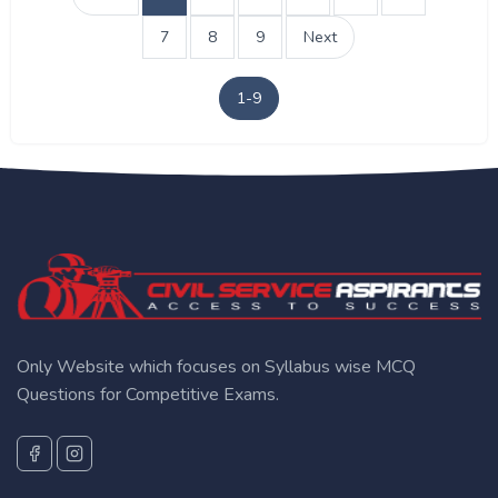
7
8
9
Next
1-9
Only Website which focuses on Syllabus wise MCQ
Questions for Competitive Exams.