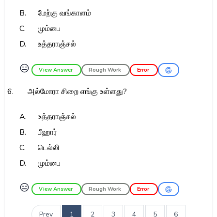
B.
மேற்கு வங்காளம்
C.
மும்பை
D.
உத்தராஞ்சல்
😑
View Answer
Rough Work
Error
6.
அல்மோரா சிறை எங்கு உள்ளது?
A.
உத்தராஞ்சல்
B.
பீஹார்
C.
டெல்லி
D.
மும்பை
😑
View Answer
Rough Work
Error
Prev
1
2
3
4
5
6