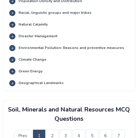
Population Density and Distribution
Racial, linguistic groups and major tribes
Natural Calamity
Disaster Management
Environmental Pollution: Reasons and preventive measures
Climate Change
Green Energy
Geographical Landmarks
Soil, Minerals and Natural Resources MCQ
Questions
Prev
1
2
3
4
5
6
7