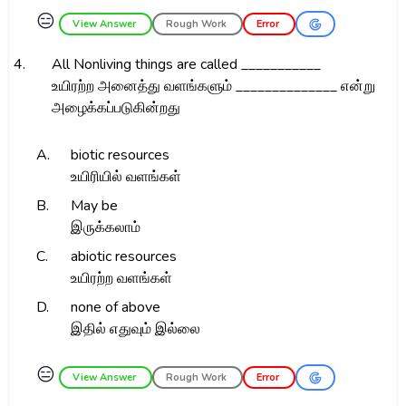
😑
View Answer
Rough Work
Error
4.
All Nonliving things are called ___________
உயிரற்ற அனைத்து வளங்களும் ______________ என்று
அழைக்கப்படுகின்றது
A.
biotic resources
உயிரியில் வளங்கள்
B.
May be
இருக்கலாம்
C.
abiotic resources
உயிரற்ற வளங்கள்
D.
none of above
இதில் எதுவும் இல்லை
😑
View Answer
Rough Work
Error