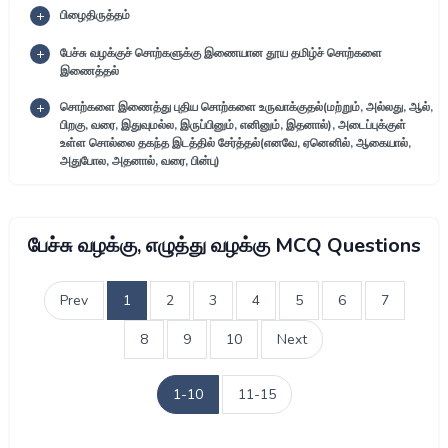
பிழைதிருத்தம்
பேச்சு வழக்குச் சொற்களுக்கு இணையான தூய தமிழ்ச் சொற்களை
இணைத்தல்
சொற்களை இணைத்து புதிய சொற்களை உருவாக்குதல்(மற்றும், அல்லது, ஆல்,
பிறகு, வரை, இதுவுமல்ல, இருப்பினும், எனினும், இதனால்), அடைப்புக்குள்
உள்ள சொல்லை தகந்த இடத்தில் சேர்த்தல்(எனவே, ஏனெனில், ஆகையால்,
அதுபோல, அதனால், வரை, பின்பு)
பேச்சு வழக்கு, எழுத்து வழக்கு MCQ Questions
Prev
1
2
3
4
5
6
7
8
9
10
Next
1-10
11-15