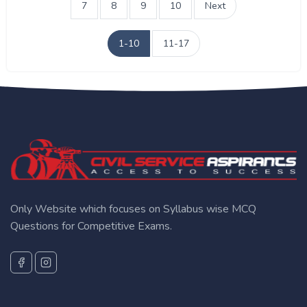
7
8
9
10
Next
1-10
11-17
Only Website which focuses on Syllabus wise MCQ
Questions for Competitive Exams.