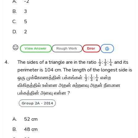
A.
-2
B.
3
C.
5
D.
2
😑
View Answer
Rough Work
Error
1
2
1
3
1
4
4.
The sides of a triangle are in the ratio
:
:
and its
perimeter is 104 cm. The length of the longest side is
1
2
1
3
1
4
ஒரு முக்கோணத்தின் பக்கங்கள்
:
:
என்ற
விகிதத்தில் உள்ளன அதன் சுற்றளவு அதன் நீளமான
பக்கத்தின் அளவு என்ன ?
Group 2A - 2014
A.
52 cm
B.
48 cm