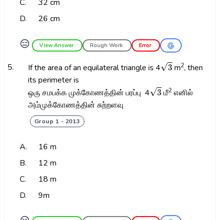
C.
32 cm
D.
26 cm
😑
View Answer
Rough Work
Error
3
2
5.
If the area of an equilateral triangle is 4
m
, then
its perimeter is
3
2
ஒரு சமபக்க முக்கோணத்தின் பரப்பு 4
மீ
எனில்
அம்முக்கோணத்தின் சுற்றளவு
Group 1 - 2013
A.
16 m
B.
12 m
C.
18 m
D.
9m