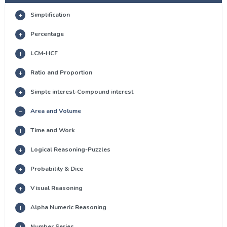
Simplification
Percentage
LCM-HCF
Ratio and Proportion
Simple interest-Compound interest
Area and Volume
Time and Work
Logical Reasoning-Puzzles
Probability & Dice
Visual Reasoning
Alpha Numeric Reasoning
Number Series