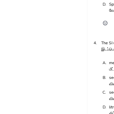
D.
Sp
வே
😑
4.
The SI 
இடப்பெ
A.
me
மீட
B.
se
வி
C.
se
வி
D.
lit
லிட