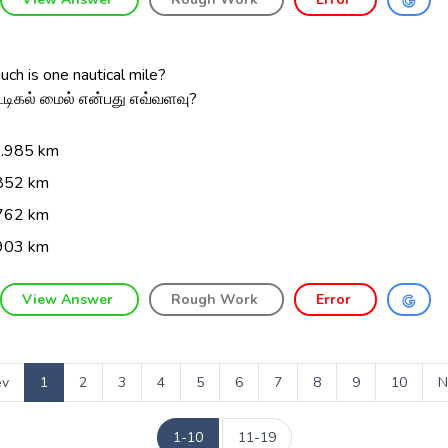
ch is one nautical mile?
ட்டிகல் மைல் என்பது எவ்வளவு?
.985 km
852 km
762 km
903 km
View Answer
Rough Work
Error
ev
1
2
3
4
5
6
7
8
9
10
N
1-10
11-19