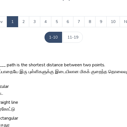
ev
1
2
3
4
5
6
7
8
9
10
N
1-10
11-19
__ path is the shortest distance between two points.
ப்பாதையே இரு புள்ளிகளுக்கு இடையிலான மிகக் குறைந்த தொலைவு
rcular
்ட
raight line
ர்கோட்டு
ctangular
ள்சதுர