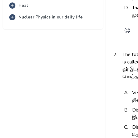
Heat
D.
Tr
ம
Nuclear Physics in our daily life
😑
2.
The tot
is call
ஓர் இட
மொத்த 
A.
Ve
தி
B.
Di
இட
C.
Di
த