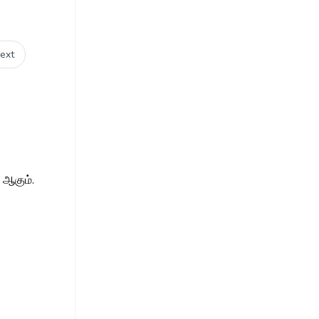
ext
 ஆகும்.