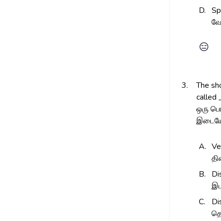
D.
Sp
வே
😑
3.
The sho
called 
ஒரு பொ
இடையே 
A.
Ve
தி
B.
Di
இட
C.
Di
த