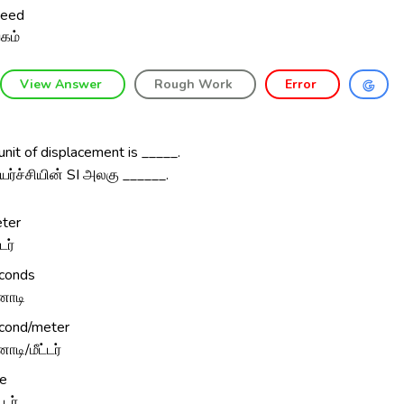
eed
கம்
View Answer
Rough Work
Error
unit of displacement is _____.
யர்ச்சியின் SI அலகு ______.
ter
்டர்
conds
னாடி
cond/meter
னாடி/மீட்டர்
re
்டர்