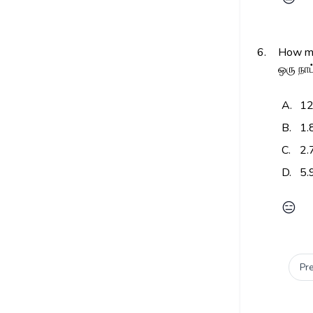
6.
How mu
ஒரு நா
A.
12
B.
1.
C.
2.
D.
5.
😑
Pr