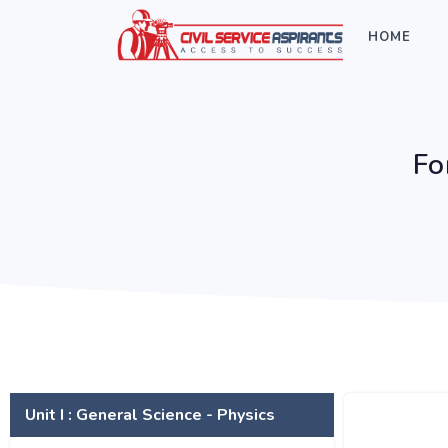
HOME
Fo
Unit I : General Science - Physics