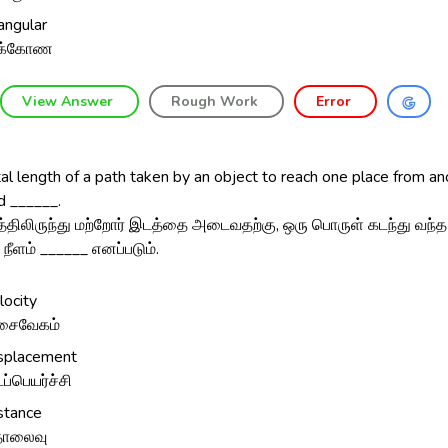
iangular
ுக்கோண
View Answer
Rough Work
Error
al length of a path taken by an object to reach one place from an
ed ______.
த்திலிருந்து மற்றோர் இடத்தை அடைவதற்கு, ஒரு பொருள் கடந்து வந்
நீளம் ______ எனப்படும்.
locity
சைவேகம்
splacement
ப்பெயர்ச்சி
stance
ொலைவு