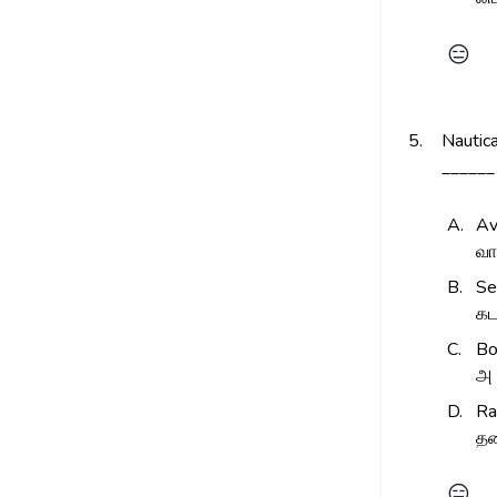
😑
5.
Nautica
______
A.
Av
வா
B.
Se
கட
C.
Bo
அ 
D.
Ra
தண
😑