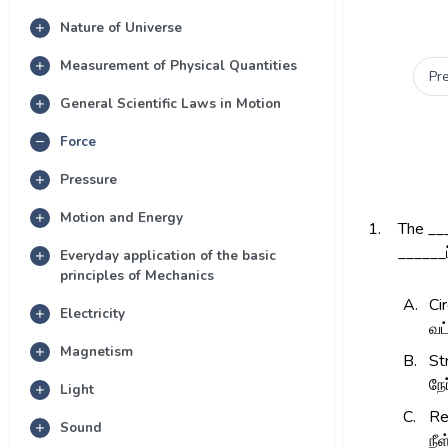
Nature of Universe
Measurement of Physical Quantities
Pr
General Scientific Laws in Motion
Force
Pressure
Motion and Energy
1.
The ___
______
Everyday application of the basic
principles of Mechanics
A.
Ci
Electricity
வட
Magnetism
B.
St
நே
Light
C.
Re
Sound
நீ