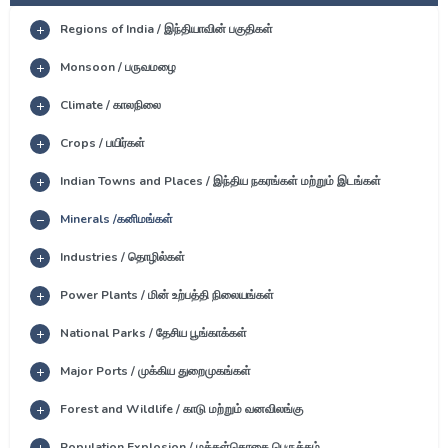
Regions of India / இந்தியாவின் பகுதிகள்
Monsoon / பருவமழை
Climate / காலநிலை
Crops / பயிர்கள்
Indian Towns and Places / இந்திய நகரங்கள் மற்றும் இடங்கள்
Minerals /கனிமங்கள்
Industries / தொழில்கள்
Power Plants / மின் உற்பத்தி நிலையங்கள்
National Parks / தேசிய பூங்காக்கள்
Major Ports / முக்கிய துறைமுகங்கள்
Forest and Wildlife / காடு மற்றும் வனவிலங்கு
Population Explosion / மக்கள்தொகை பெருக்கம்