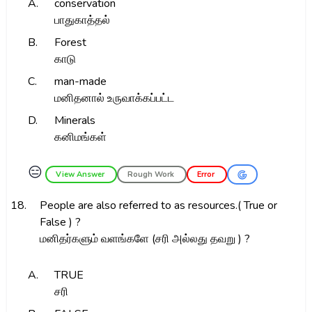
A.
conservation
பாதுகாத்தல்
B.
Forest
காடு
C.
man-made
மனிதனால் உருவாக்கப்பட்ட
D.
Minerals
கனிமங்கள்
😑
View Answer
Rough Work
Error
18.
People are also referred to as resources.( True or
False ) ?
மனிதர்களும் வளங்களே (சரி அல்லது தவறு ) ?
A.
TRUE
சரி