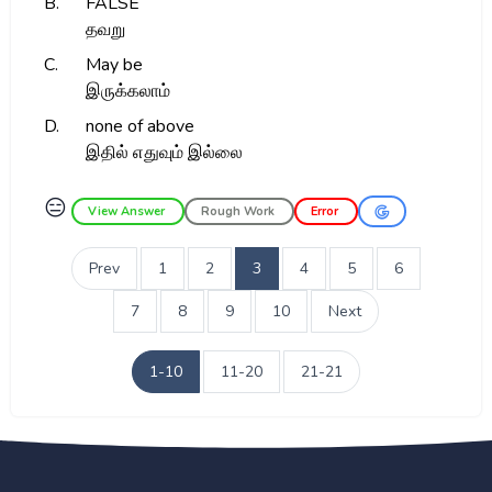
B.
FALSE
தவறு
C.
May be
இருக்கலாம்
D.
none of above
இதில் எதுவும் இல்லை
😑
View Answer
Rough Work
Error
Prev
1
2
3
4
5
6
7
8
9
10
Next
1-10
11-20
21-21