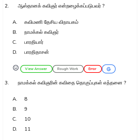
2.
ஆஸ்தானக் கவிஞர் என்றழைக்கப்படுபவர் ?
A.
கவிமணி தேசிய விநாயகம்
B.
நாமக்கல் கவிஞர்
C.
பாரதியார்
D.
பாரதிதாசன்
😑
View Answer
Rough Work
Error
3.
நாமக்கல் கவிஞரின் கவிதை தொகுப்புகள் எத்தனை ?
A.
8
B.
9
C.
10
D.
11