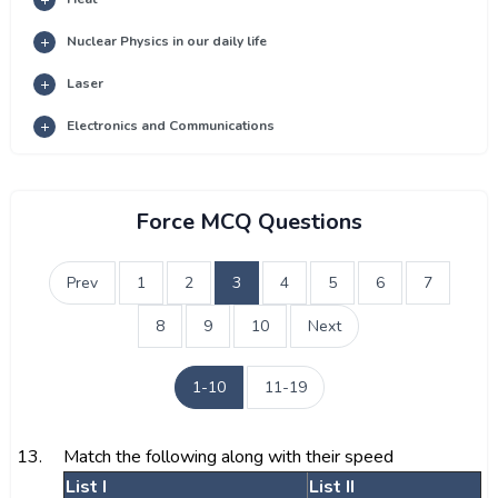
Nuclear Physics in our daily life
Laser
Electronics and Communications
Force MCQ Questions
Prev
1
2
3
4
5
6
7
8
9
10
Next
1-10
11-19
13.
Match the following along with their speed
List I
List II