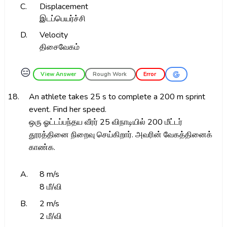
C.
Displacement
இடப்பெயர்ச்சி
D.
Velocity
திசைவேகம்
😑
View Answer
Rough Work
Error
18.
An athlete takes 25 s to complete a 200 m sprint
event. Find her speed.
ஒரு ஓட்டப்பந்தய வீரர் 25 விநாடியில் 200 மீட்டர்
தூரத்தினை நிறைவு செய்கிறார். அவரின் வேகத்தினைக்
காண்க.
A.
8 m/s
8 மீ/வி
B.
2 m/s
2 மீ/வி