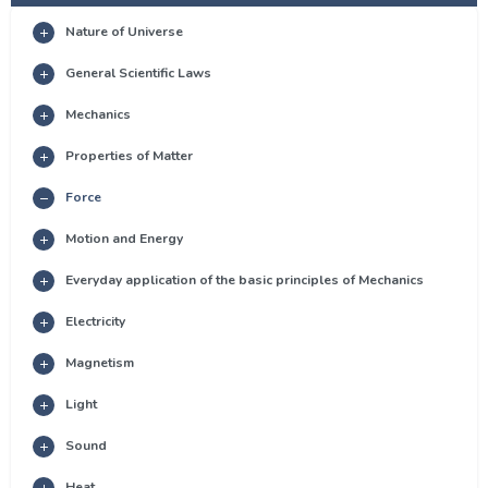
Nature of Universe
General Scientific Laws
Mechanics
Properties of Matter
Force
Motion and Energy
Everyday application of the basic principles of Mechanics
Electricity
Magnetism
Light
Sound
Heat