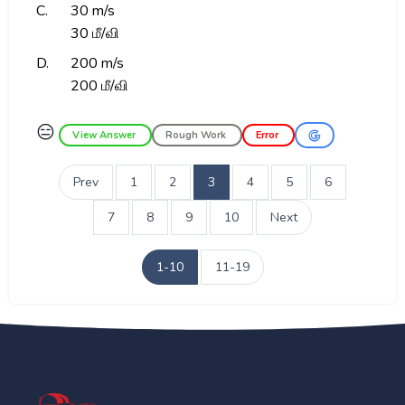
C.
30 m/s
30 மீ/வி
D.
200 m/s
200 மீ/வி
😑
View Answer
Rough Work
Error
Prev
1
2
3
4
5
6
7
8
9
10
Next
1-10
11-19