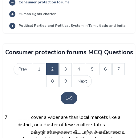
Consumer protection forums
Human rights charter
Political Parties and Political System in Tamil Nadu and India
Consumer protection forums MCQ Questions
Prev
1
2
3
4
5
6
7
8
9
Next
1-9
7.
_____ cover a wider are than local markets like a
district, or a cluster of few smaller states.
_____ உள்ளூர் சந்தைகளை விட பரந்த அளவிலானவை