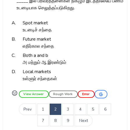
_____ இல் பரிவர்த்தனைகள் நிகழும் இடத்திலேயே பணம்
உடனடியாக செலுத்தப்படுகிறது.
A.
Spot market
உடனடிச் சந்தை
B.
Future market
எதிர்கால சந்தை
C.
Both a and b
அ மற்றும் ஆ இரண்டும்
D.
Local markets
உள்ளூர் சந்தைகள்
😑
View Answer
Rough Work
Error
Prev
1
2
3
4
5
6
7
8
9
Next