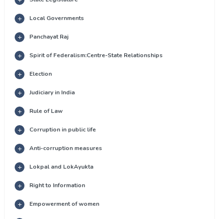
Local Governments
Panchayat Raj
Spirit of Federalism:Centre-State Relationships
Election
Judiciary in India
Rule of Law
Corruption in public life
Anti-corruption measures
Lokpal and LokAyukta
Right to Information
Empowerment of women