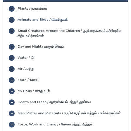
Plants / தாவரங்கள்
Animals and Birds / விலங்குகள்
Small Creatures Around the Children / குழந்தைகளைச் சுற்றியுள்ள
சிறிய உயிரினங்கள்
Day and Night / பகலும் இரவும்
Water / நீர்
Air / காற்று
Food / உணவு
My Body / எனது உடல்
Health and Clean / ஆரோக்கியம் மற்றும் தூய்மை
Man, Matter and Materials / பருப்பொருட்கள் மற்றும் மூலப்பொருட்கள்
Force, Work and Energy / வேலை மற்றும் ஆற்றல்