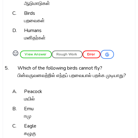
ஆடுமாடுகள்
C.
Birds
பறவைகள்
D.
Humans
மனிதர்கள்
😑
View Answer
Rough Work
Error
5.
Which of the following birds cannot fly?
பின்வருவனவற்றில் எந்தப் பறவையால் பறக்க முடியாது?
A.
Peacock
மயில்
B.
Emu
ஈமு
C.
Eagle
கழுகு