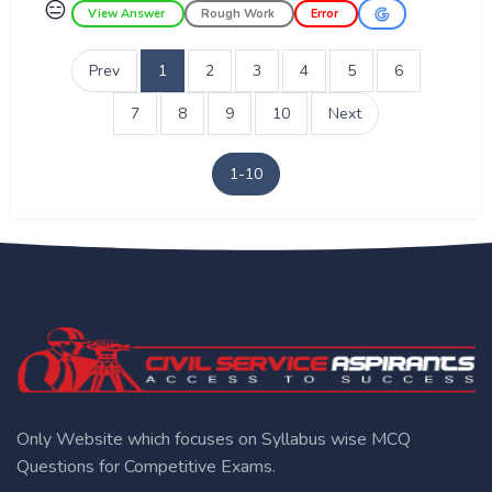
😑
View Answer
Rough Work
Error
Prev
1
2
3
4
5
6
7
8
9
10
Next
1-10
Only Website which focuses on Syllabus wise MCQ
Questions for Competitive Exams.