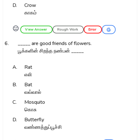
D.
Crow
காகம்
😑
View Answer
Rough Work
Error
6.
_____ are good friends of flowers.
பூக்களின் சிறந்த நண்பன் _____
A.
Rat
எலி
B.
Bat
வவ்வால்
C.
Mosquito
கொசு
D.
Butterfly
வண்ணத்துப்பூச்சி