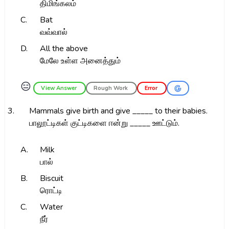
திமிங்கலம்
C.
Bat
வவ்வால்
D.
All the above
மேலே உள்ள அனைத்தும்
😑
View Answer
Rough Work
Error
3.
Mammals give birth and give _____ to their babies.
பாலூட்டிகள் குட்டிகளை ஈன்று _____ ஊட்டும்.
A.
Milk
பால்
B.
Biscuit
ரொட்டி
C.
Water
நீர்