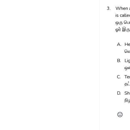
3.
When an
is call
ஒரு பொ
ஓர் இரு
A.
He
வெ
B.
Li
ஒ
C.
Te
தட
D.
S
நி
😑