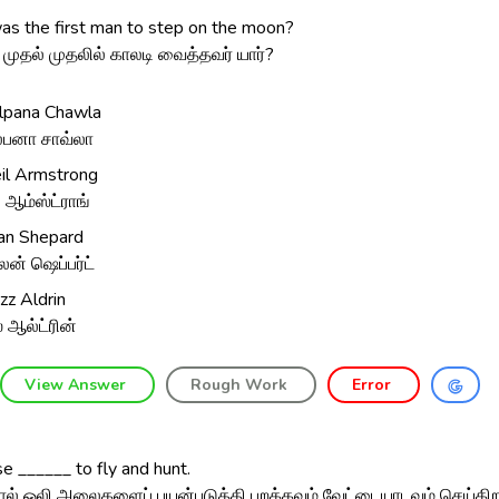
s the first man to step on the moon?
 முதல் முதலில் காலடி வைத்தவர் யார்?
lpana Chawla
்பனா சாவ்லா
il Armstrong
ல் ஆம்ஸ்ட்ராங்
an Shepard
ன் ஷெப்பர்ட்
zz Aldrin
் ஆல்ட்ரின்
View Answer
Rough Work
Error
e ______ to fly and hunt.
 ஒலி அலைகளைப் பயன்படுத்தி பறக்கவும் வேட்டையாடவும் செய்கிற