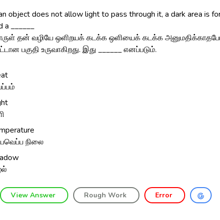
 object does not allow light to pass through it, a dark area is fo
ed a ______
ருள் தன் வழியே ஒளிறயக் கடக்க ஒளியைக் கடக்க அனுமதிக்காதப
ட்டான பகுதி உருவாகிறது. இது ______ எனப்படும்.
at
ப்பம்
ght
ளி
mperature
்பவெப்ப நிலை
hadow
ழல்
View Answer
Rough Work
Error