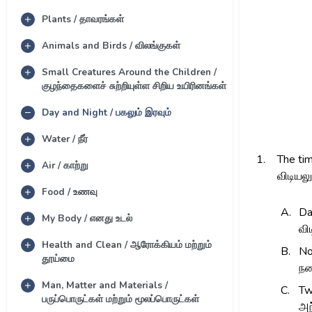
Plants / தாவரங்கள்
Animals and Birds / விலங்குகள்
Small Creatures Around the Children /
குழந்தைகளைச் சுற்றியுள்ள சிறிய உயிரினங்கள்
Day and Night / பகலும் இரவும்
Water / நீர்
1.
The ti
Air / காற்று
விடியலு
Food / உணவு
A.
D
My Body / எனது உடல்
வி
Health and Clean / ஆரோக்கியம் மற்றும்
B.
N
தூய்மை
நண
Man, Matter and Materials /
C.
Tw
பருப்பொருட்கள் மற்றும் மூலப்பொருட்கள்
அந