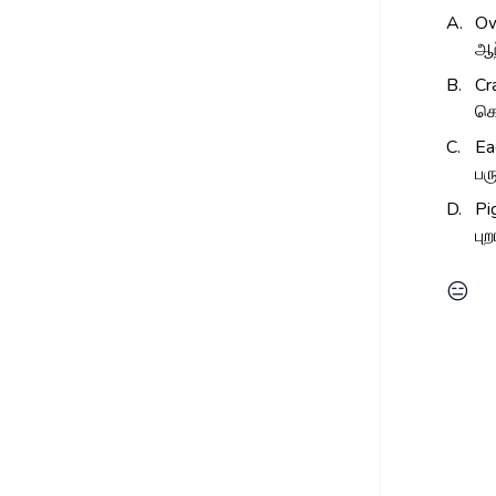
A.
O
ஆ
B.
Cr
கொ
C.
Ea
பர
D.
Pi
புற
😑