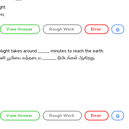
ght
வு
View Answer
Rough Work
Error
light takes around _____ minutes to reach the earth.
ஒளி பூமியை வந்தடைய ______ நிமிடங்கள் ஆகிறது.
0
5
View Answer
Rough Work
Error