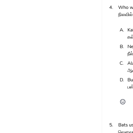
4.
Who wa
நிலவில்
A.
Ka
கல
B.
Ne
நீ
C.
Al
ஆல
D.
Bu
பஸ
😑
5.
Bats us
வௌவால்