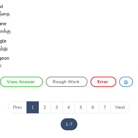
wl
ந்தை
ane
க்கு
gle
ுந்து
geon
ா
View Answer
Rough Work
Error
Prev
1
2
3
4
5
6
7
Next
1-7