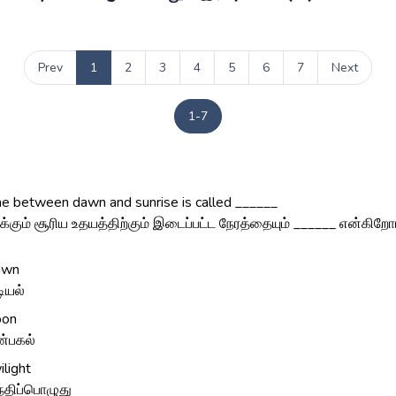
Prev
1
2
3
4
5
6
7
Next
1-7
me between dawn and sunrise is called ______
க்கும் சூரிய உதயத்திற்கும் இடைப்பட்ட நேரத்தையும் ______ என்கிறோம
awn
டியல்
oon
்பகல்
ilight
்திப்பொழுது