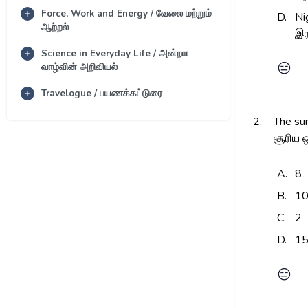
Force, Work and Energy / வேலை மற்றும்
D.
Ni
ஆற்றல்
இர
Science in Everyday Life / அன்றாட
😑
வாழ்வின் அறிவியல்
Travelogue / பயணக்கட்டுரை
2.
The sun
சூரிய 
A.
8
B.
1
C.
2
D.
1
😑