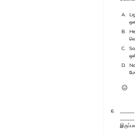
A.
Li
ஒ
B.
He
வெ
C.
So
ஒ
D.
No
மே
😑
6.
______ 
______ 
இருப்ப