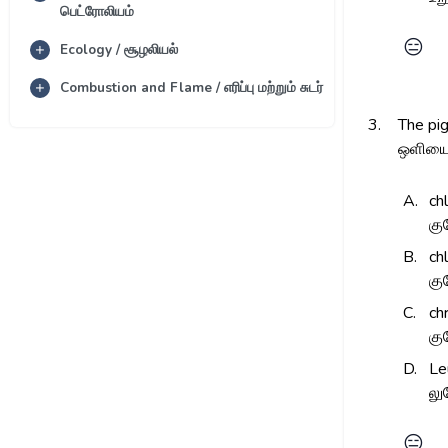
பெட்ரோலியம்
😑
Ecology / சூழலியல்
Combustion and Flame / எரிப்பு மற்றும் சுடர்
3.
The pig
ஒளியை 
A.
ch
கு
B.
ch
கு
C.
ch
கு
D.
Le
லு
😑