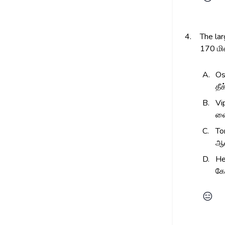
4.
The lar
170 மி
A.
Os
தீ
B.
Vi
வை
C.
To
ஆ
D.
H
க
😑