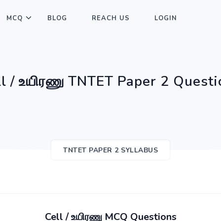
MCQ
BLOG
REACH US
LOGIN
ll / உயிரணு TNTET Paper 2 Questi
TNTET PAPER 2 SYLLABUS
Cell / உயிரணு MCQ Questions