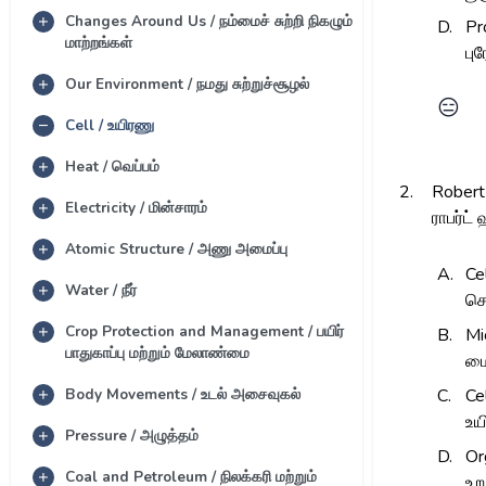
Changes Around Us / நம்மைச் சுற்றி நிகழும்
D.
Pr
மாற்றங்கள்
பு
Our Environment / நமது சுற்றுச்சூழல்
😑
Cell / உயிரணு
Heat / வெப்பம்
2.
Robert
Electricity / மின்சாரம்
ராபர்ட
Atomic Structure / அணு அமைப்பு
A.
Ce
Water / நீர்
செ
Crop Protection and Management / பயிர்
B.
Mi
பாதுகாப்பு மற்றும் மேலாண்மை
மை
Body Movements / உடல் அசைவுகல்
C.
Ce
உய
Pressure / அழுத்தம்
D.
Or
Coal and Petroleum / நிலக்கரி மற்றும்
உறு