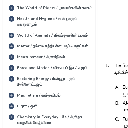
The World of Plants / தாவரங்களின் உலகம்
Health and Hygiene / உடல் நலமும்
சுகாதாரமும்
World of Animals / விலங்குகளின் உலகம்
Matter / நம்மை சுற்றியுள்ள பருப்பொருட்கள்
Measurement / அளவீடுகள்
1.
The fir
Force and Motion / விசையும் இயக்கமும்
பூமியி
Exploring Energy / மின்னூட்டமும்
மின்னோட்டமும்
A.
Eu
யூ
Magnetism / காந்தவியல்
B.
Al
Light / ஒளி
பா
Chemistry in Everyday Life / அன்றாட
C.
Fu
வாழ்வின் வேதியியல்
பூ