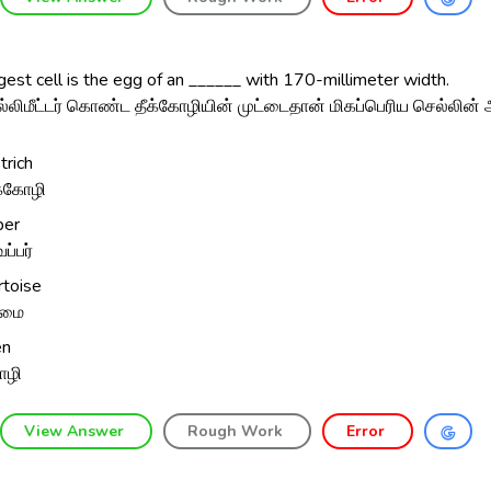
gest cell is the egg of an ______ with 170-millimeter width.
ல்லிமீட்டர் கொண்ட தீக்கோழியின் முட்டைதான் மிகப்பெரிய செல்லின்
trich
க்கோழி
per
ப்பர்
rtoise
மை
en
ோழி
View Answer
Rough Work
Error