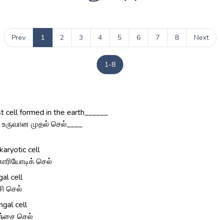
Prev
1
2
3
4
5
6
7
8
Next
1-8
st cell formed in the earth______
ல் உருவான முதல் செல்____
karyotic cell
காரியோடிக் செல்
gal cell
சி செல்
ngal cell
ஞ்சை செல்