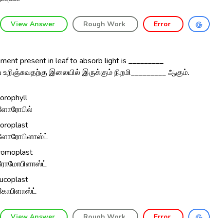
View Answer
Rough Work
Error
ment present in leaf to absorb light is _________
உறிஞ்சுவதற்கு இலையில் இருக்கும் நிறமி_________ ஆகும்.
lorophyll
ளோரோபில்
loroplast
ளோரோபிளாஸ்ட்
romoplast
ரோமோபிளாஸ்ட்
ucoplast
கோபிளாஸ்ட்
View Answer
Rough Work
Error