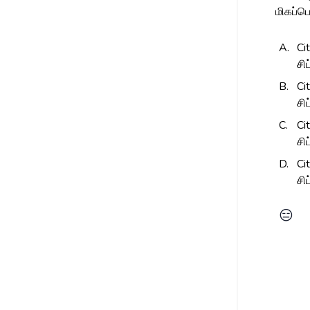
மிகப்ப
A.
Ci
சி
B.
Ci
சி
C.
Ci
சி
D.
Ci
சி
😑