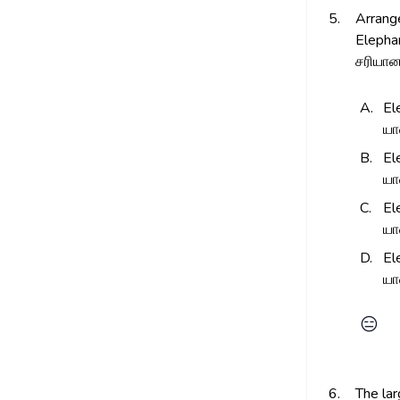
5.
Arrange
Elephan
சரியான 
A.
El
யா
B.
El
யா
C.
El
யா
D.
El
யா
😑
6.
The lar