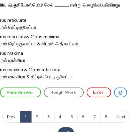
ெரிய ஆஞ்சியோஸ்பெர்ம் செல் ______ என்று அழைக்கப்படுகிறது
trus reticulata
ட்ரஸ் ரெட்டிகுலேட்டா
trus reticulata& Citrus maxima.
ட்ரஸ் ரெட்டிகுலாட்டா & சிட்ரஸ் அதிகபட்சம்.
trus maxima
ட்ரஸ் மாக்சிமா
trus maxima & Citrus reticulata
ட்ரஸ் மாக்சிமா & சிட்ரஸ் ரெட்டிகுலேட்டா
View Answer
Rough Work
Error
Prev
1
2
3
4
5
6
7
8
Next