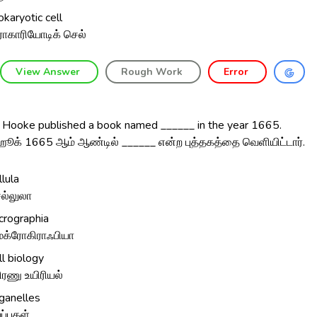
okaryotic cell
ரோகாரியோடிக் செல்
View Answer
Rough Work
Error
 Hooke published a book named ______ in the year 1665.
் ஹூக் 1665 ஆம் ஆண்டில் ______ என்ற புத்தகத்தை வெளியிட்டார்.
llula
ல்லுலா
crographia
க்ரோகிராஃபியா
ll biology
ிரணு உயிரியல்
ganelles
ப்புகள்