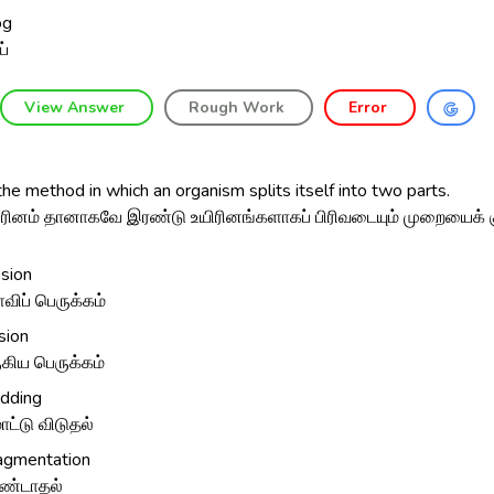
og
ய்
View Answer
Rough Work
Error
e method in which an organism splits itself into two parts.
ிரினம் தானாகவே இரண்டு உயிரினங்களாகப் பிரிவடையும் முறையைக் கு
ssion
ளவிப் பெருக்கம்
sion
ுகிய பெருக்கம்
dding
ட்டு விடுதல்
agmentation
ண்டாதல்