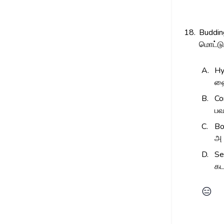
18.
Buddin
மொட்டு
A.
Hy
ஹை
B.
Co
பவ
C.
Bo
அ 
D.
Se
கட
😑