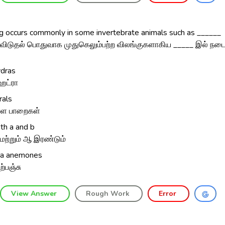
g occurs commonly in some invertebrate animals such as ______
விடுதல் பொதுவாக முதுகெலும்பற்ற விலங்குகளாகிய _____ இல் நட
dras
ட்ரா
rals
ள பாறைகள்
th a and b
மற்றும் ஆ இரண்டும்
a anemones
ற்பஞ்சு
View Answer
Rough Work
Error