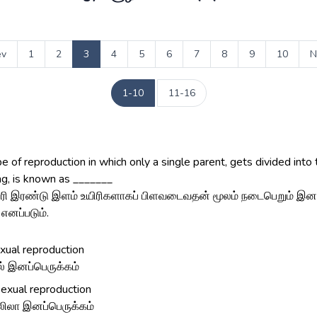
ev
1
2
3
4
5
6
7
8
9
10
N
1-10
11-16
e of reproduction in which only a single parent, gets divided int
ng, is known as _______
ிரி இரண்டு இளம் உயிரிகளாகப் பிளவடைவதன் மூலம் நடைபெறும் இனப
எனப்படும்.
xual reproduction
ல் இனப்பெருக்கம்
exual reproduction
லிலா இனப்பெருக்கம்