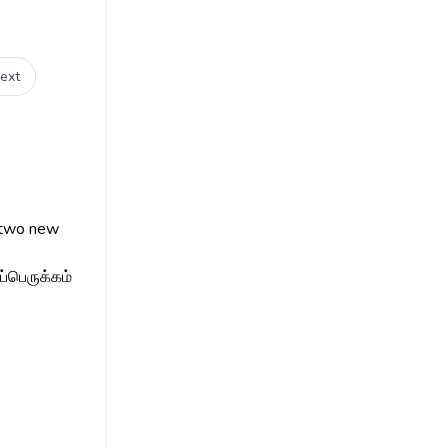
ext
o two new
்பெருக்கம்