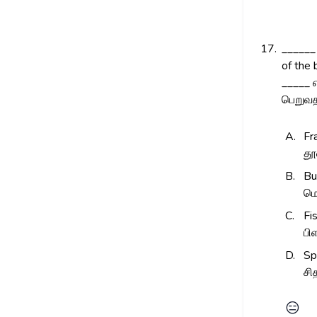
17.
______ 
of the 
_____ எ
பெறுவத
A.
Fr
தூ
B.
Bu
மொ
C.
Fi
பி
D.
Sp
சி
😑