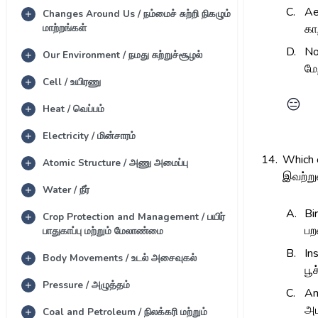
C.
Ae
Changes Around Us / நம்மைச் சுற்றி நிகழும்
மாற்றங்கள்
கா
D.
No
Our Environment / நமது சுற்றுச்சூழல்
மே
Cell / உயிரணு
😑
Heat / வெப்பம்
Electricity / மின்சாரம்
14.
Which 
Atomic Structure / அணு அமைப்பு
இவற்று
Water / நீர்
A.
Bi
Crop Protection and Management / பயிர்
ப
பாதுகாப்பு மற்றும் மேலாண்மை
B.
In
Body Movements / உடல் அசைவுகல்
பூ
Pressure / அழுத்தம்
C.
A
அம
Coal and Petroleum / நிலக்கரி மற்றும்