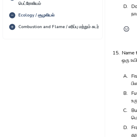
பெட்ரோலியம்
D.
D
நா
Ecology / சூழலியல்
Combustion and Flame / எரிப்பு மற்றும் சுடர்
😑
15.
Name th
ஒரு உய
A.
Fi
பி
B.
Fu
உர
C.
Bu
மொ
D.
Fr
தூ