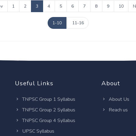
ev
1
2
3
4
5
6
7
8
9
10
N
1-10
11-16
Useful Links
About
TNPSC Group 1 Syllabus
About Us
TNPSC Group 2 Syllabus
Reach us
TNPSC Group 4 Syllabus
UPSC Syllabus