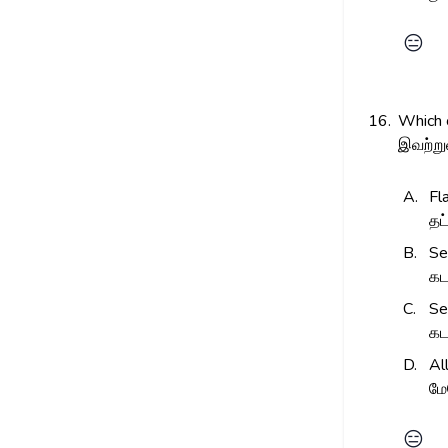
😑
16.
Which 
இவற்றுள
A.
Fl
தட
B.
Se
கட
C.
Se
கட
D.
Al
மே
😑