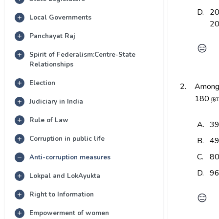
D.
20
Local Governments
20
Panchayat Raj
😑
Spirit of Federalism:Centre-State
Relationships
Election
2.
Among 
180 நா
Judiciary in India
Rule of Law
A.
3
Corruption in public life
B.
4
C.
8
Anti-corruption measures
D.
9
Lokpal and LokAyukta
Right to Information
😑
Empowerment of women