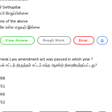
B Sethupillai
்.பி சேதுப்பிள்ளை
ne of the above
லே உள்ள எதுவும் இல்லை
View Answer
Rough Work
Error
iminal Law amendment act was passed in which year ?
யல் சட்டத் திருத்தச் சட்டம் எந்த ஆண்டு நிறைவேற்றப்பட்டது?
988
951
966
952