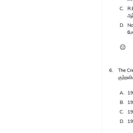
C.
R.
ஆர
D.
No
மே
😑
6.
The Cr
குற்றவி
A.
1
B.
1
C.
1
D.
1