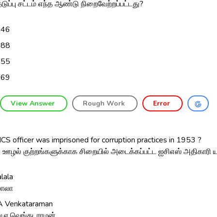
ுப்பு சட்டம் எந்த ஆண்டு நிறைவேற்றப்பட்டது?
946
988
955
969
View Answer
Rough Work
Error
CS officer was imprisoned for corruption practices in 1953 ?
 ஊழல் குற்றங்களுக்காக சிறையில் அடைக்கப்பட்ட ஐசிஎஸ் அதிகாரி ய
lala
ாலா
A Venkataraman
்.ஏ.வெங்கடராமன்