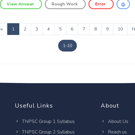
View Answer
Rough Work
Error
ev
1
2
3
4
5
6
7
8
9
10
N
1-10
Useful Links
About
TNPSC Group 1 Syllabus
About Us
TNPSC Group 2 Syllabus
Reach us