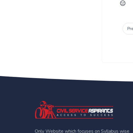
😑
Pr
Only Website which focuses on Syllabus wise