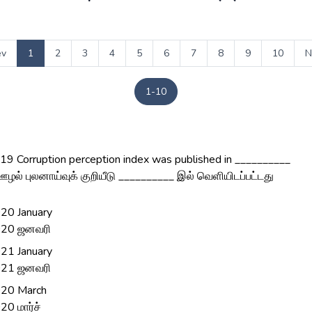
ev
1
2
3
4
5
6
7
8
9
10
N
1-10
19 Corruption perception index was published in __________
ழல் புலனாய்வுக் குறியீடு __________ இல் வெளியிடப்பட்டது
20 January
20 ஜனவரி
21 January
21 ஜனவரி
20 March
20 மார்ச்