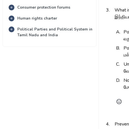
Consumer protection forums
3.
What is
இந்திய
Human rights charter
Political Parties and Political System in
A.
Po
Tamil Nadu and India
வ
B.
Po
ம
C.
Un
வ
D.
No
மே
😑
4.
Prevent