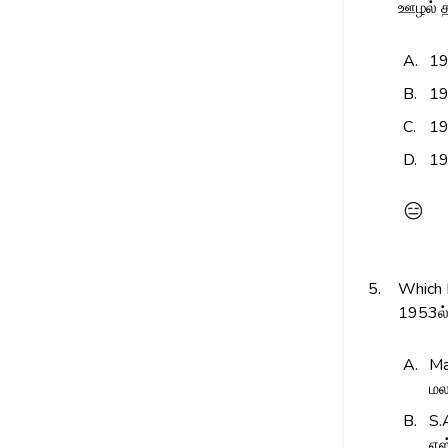
ஊழல் தட
A.
1
B.
1
C.
1
D.
1
😑
5.
Which I
1953ல்
A.
Ma
மல
B.
S.
எஸ