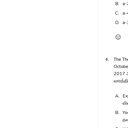
B.
a-
C.
a-
D.
a-
😑
4.
The Th
Octobe
2017 அ
வாரத்த
A.
Ex
வி
B.
Yo
த