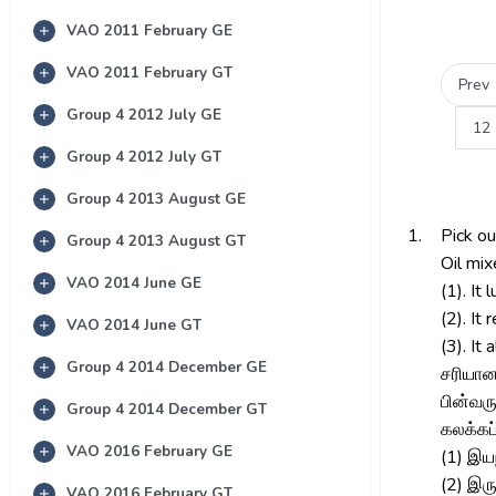
VAO 2011 February GE
VAO 2011 February GT
Prev
Group 4 2012 July GE
12
Group 4 2012 July GT
Group 4 2013 August GE
1.
Pick ou
Group 4 2013 August GT
Oil mix
VAO 2014 June GE
(1). It
(2). It
VAO 2014 June GT
(3). It
Group 4 2014 December GE
சரியான
பின்வர
Group 4 2014 December GT
கலக்கப்
VAO 2016 February GE
(1) இயந
(2) இர
VAO 2016 February GT