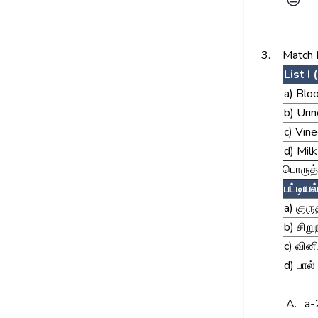
😑
3.
Match Li
List I
a) Blo
b) Uri
c) Vin
d) Milk
பொருத்
பட்டியல
a) குரு
b) சிறுந
c) வினி
d) பால்
A.
a-