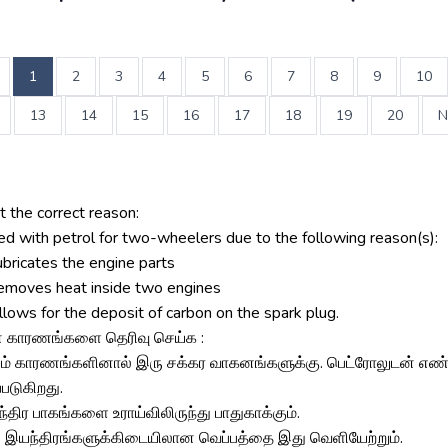
1
2
3
4
5
6
7
8
9
10
13
14
15
16
17
18
19
20
N
t the correct reason:
ed with petrol for two-wheelers due to the following reason(s):
 lubricates the engine parts
 removes heat inside two engines
 allows for the deposit of carbon on the spark plug.
 காரணங்களை தெரிவு செய்க :
ும் காரணங்களினால் இரு சக்கர வாகனங்களுக்கு. பெட்ரோலுடன் எ
படுகிறது.
்திர பாகங்களை உராய்விலிருந்து பாதுகாக்கும்.
ு இயந்திரங்களுக்கிடையிலான வெப்பத்தை இது வெளியேற்றும்.