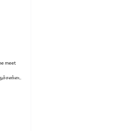
the meet
்துச்சண்டை