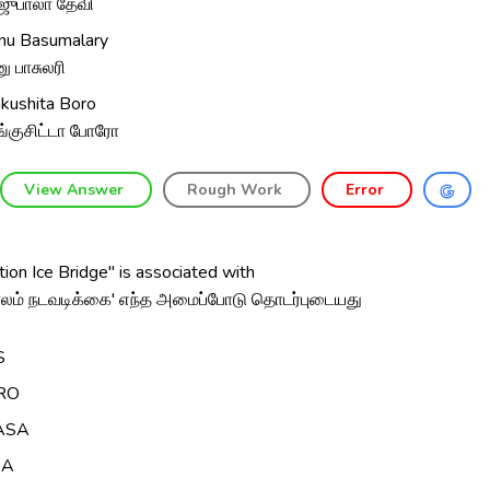
்ஜுபாலா தேவி
nu Basumalary
னு பாசுலரி
kushita Boro
்குசிட்டா போரோ
View Answer
Rough Work
Error
ion Ice Bridge" is associated with
பாலம் நடவடிக்கை' எந்த அமைப்போடு தொடர்புடையது
S
RO
ASA
SA