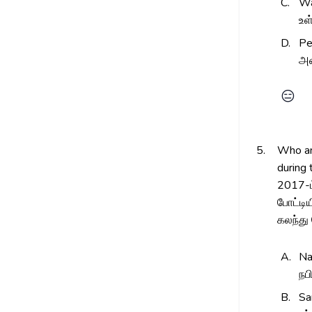
C.
Wa
உள
D.
Pe
அம
😑
5.
Who am
during
2017-ம
போட்டிய
கலந்து 
A.
Na
நப
B.
Sa