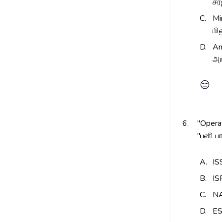
சர
C.
Mi
மி
D.
An
அங
😑
6.
"Operat
''பனி 
A.
IS
B.
IS
C.
N
D.
E