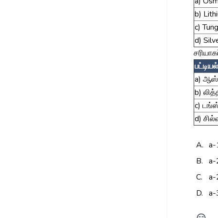
a) Os
b) Lith
c) Tun
d) Silv
சரியாக
பட்டியல்
a) ஆஸ்
b) லித்
c) டங்ஸ
d) சில்
A.
a-
B.
a-
C.
a-
D.
a-