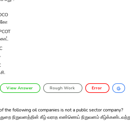
IDCO
ட்கோ
PCOT
்காட்
IC
்
C
சி.
View Answer
Rough Work
Error
f the following oil companies is not a public sector company?
துறை நிறுவனத்தின் கீழ் வராத எண்ணெய் நிறுவனம் கீழ்க்கண்டவற்று