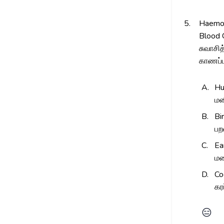
5.
Haemogl
Blood C
சுவாசி
காணப்ப
A.
H
மன
B.
Bi
ப
C.
Ea
மண
D.
Co
கரப
😑