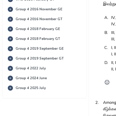
இவற்றுள
Group 4 2016 November GE
A.
IV,
Group 4 2016 November GT
IV,
Group 4 2018 February GE
B.
III
Group 4 2018 February GT
III
C.
I, 
Group 4 2019 September GE
I, 
Group 4 2019 September GT
D.
II,
Group 4 2022 July
II,
Group 4 2024 June
😑
Group 4 2025 July
2.
Among t
கீழ்க்க
நிறுவன