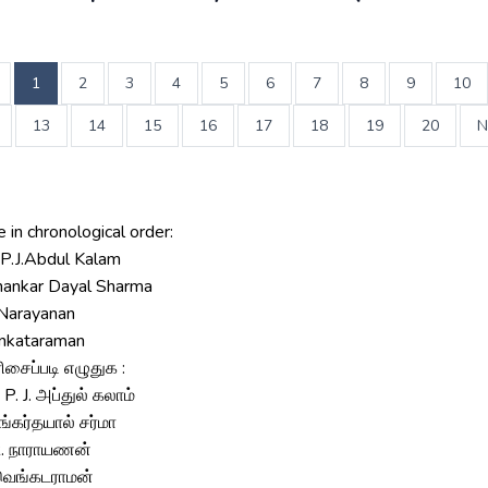
1
2
3
4
5
6
7
8
9
10
13
14
15
16
17
18
19
20
N
 in chronological order:
A.P.J.Abdul Kalam
Shankar Dayal Sharma
R.Narayanan
enkataraman
ிசைப்படி எழுதுக :
. P. J. அப்துல் கலாம்
 சங்கர்தயால் சர்மா
 R. நாராயணன்
 வெங்கடராமன்