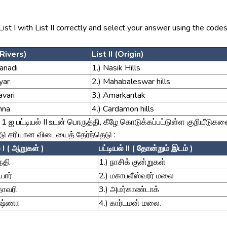
ist I with List II correctly and select your answer using the code
(Rivers)
List II (Origin)
anadi
1.) Nasik Hills
yar
2.) Mahabaleswar hills
avari
3.) Amarkantak
hna
4.) Cardamon hills
் 1 ஐ பட்டியல் II உடன் பொருத்தி, கீழே கொடுக்கப்பட்டுள்ள குறியீடுகள
 சரியான விடையைத் தேர்ந்தெடு :
் I ( ஆறுகள் )
பட்டியல் II ( தோன்றும் இடம் )
நதி
1.) நாசிக் குன்றுகள்
யார்
2.) மகாபலீஸ்வரர் மலை
தாவரி
3.) அமர்காண்டாக்
ுஷ்ணா
4.) கார்டமன் மலை.