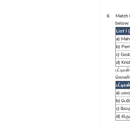
6.
Match L
below:
List I 
a) Mah
b) Peri
c) God
d) Kris
பட்டியல
கொண்டு
பட்டியல
a) மகா
b) பெரி
c) கோ
d) கிர