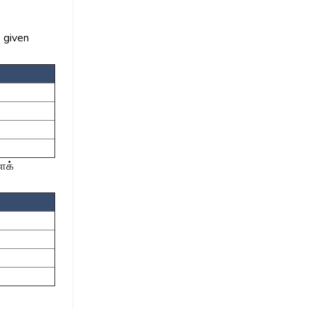
s given
ைக்