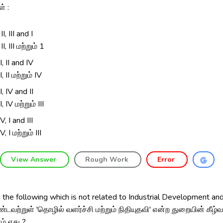
் :
 II, III and I
 II, III மற்றும் 1
, I, II and IV
, I, II மற்றும் IV
III, IV and II
III, IV மற்றும் III
 IV, I and III
 IV, I மற்றும் III
View Answer
Rough Work
Error
he following which is not related to Industrial Development an
ண்டவற்றுள் 'தொழில் வளர்ச்சி மற்றும் நிதியுதவி' என்ற துறையின் கீழ்
ம் எது ?