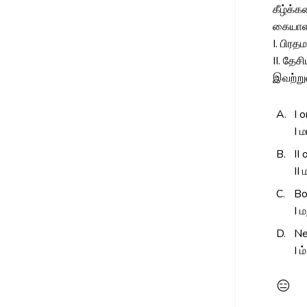
கீழ்க்
கையாளப
I. பிரத
II. தேசி
இவற்றுள
A.
I o
I ம
B.
II 
II 
C.
Bo
I ம
D.
Nei
I 
😑