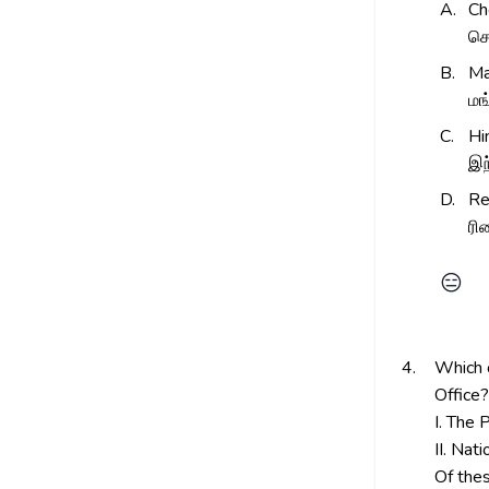
A.
Ch
செ
B.
Ma
மங
C.
Hi
இந
D.
Re
ரி
😑
4.
Which o
Office?
I. The 
II. Nat
Of the