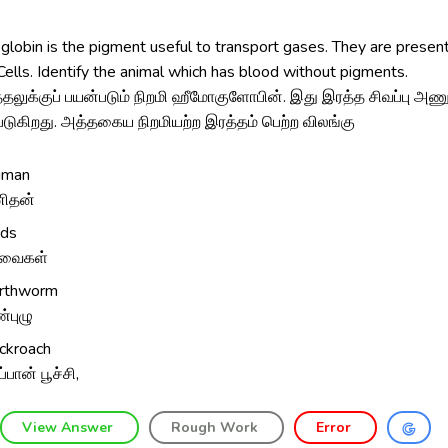
obin is the pigment useful to transport gases. They are presen
ells. Identify the animal which has blood without pigments.
த்தலுக்குப் பயன்படும் நிறமி ஹீமோகுளோபின். இது இரத்த சிவப்பு அண
டுகிறது. அத்தகைய நிறமியற்ற இரத்தம் பெற்ற விலங்கு
uman
ிதன்
rds
றவைகள்
rthworm
்புழு
ckroach
்பான் பூச்சி,
View Answer
Rough Work
Error