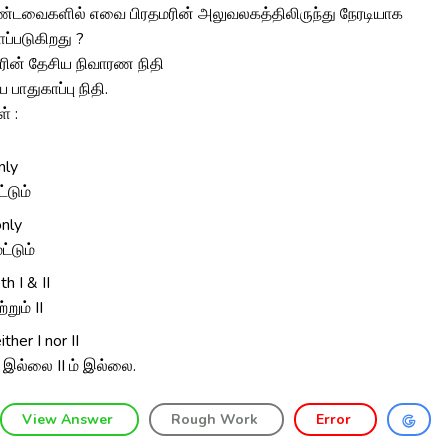
கண்டவைகளில் எவை பிரதமரின் அலுவலகத்திலிருந்து நேரடியாக
்படுகிறது ?
மரின் தேசிய நிவாரண நிதி
ய பாதுகாப்பு நிதி.
் :
nly
ட்டும்
only
மட்டும்
th I & II
ற்றும் II
ther I nor II
ம் இல்லை II ம் இல்லை.
View Answer
Rough Work
Error