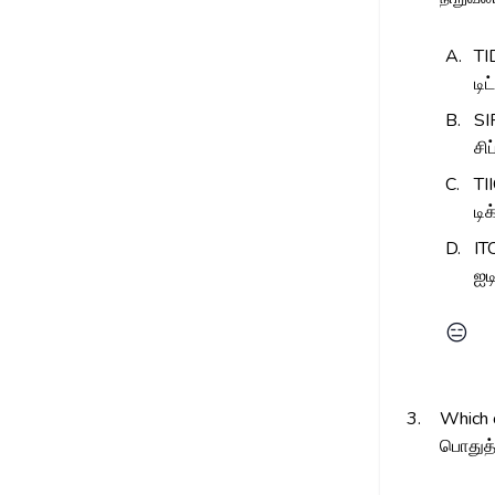
A.
T
டி
B.
SI
சிப
C.
TI
டிக
D.
IT
ஐடி
😑
3.
Which o
பொதுத்