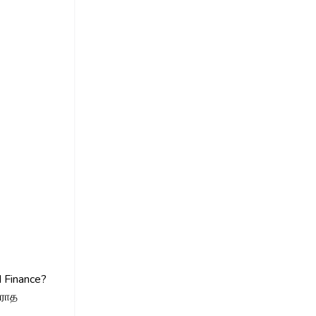
d Finance?
வராத